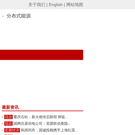
关于我们 |
English |
网站地图
-
分布式能源
最新资讯
综合
重庆石柱：薪火相传启新程 师徒...
综合
国网吕梁供电公司：党团联动查隐...
宏观经济
风雨同舟，国诚投顾携手上海红莲...