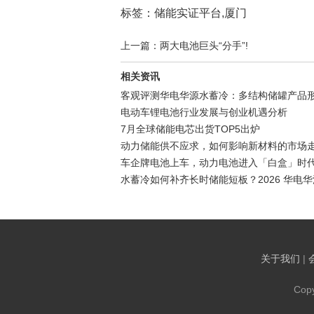
标签：储能实证平台,厦门
上一篇：两大电池巨头“分手”!
相关资讯
客观评测华电华源水蓄冷：多结构储罐产品
电动车锂电池行业发展与创业机遇分析
7月全球储能电芯出货TOP5出炉
动力储能供不应求，如何影响新材料的市场
车企牌电池上车，动力电池进入「白盒」时
水蓄冷如何补齐长时储能短板？2026 华电
关于我们
|
Cop