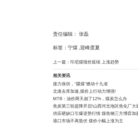
责任编辑： 张磊
标签：宁煤 ,迎峰度夏
上一篇：印尼煤报价延续 上涨趋势
相关资讯
接力保供，“疆煤”燃动十九省
北港去库加速,煤价上行动力增强!
MTB：油价两天崩了12%，煤炭怎么办
焦炭第三轮提降开启!山西河北地区焦化厂大
供应硬缺口引爆逆势行情 煤焦钢三方博弈加
港口市场不再蛰伏 煤价小幅上涨为主