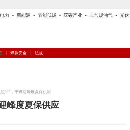
电力
-
新能源
-
节能低碳
-
双碳产业
-
非常规油气
-
光伏
|
|
|
工
煤炭安全
法规
双过半”，宁煤迎峰度夏保供应
煤迎峰度夏保供应