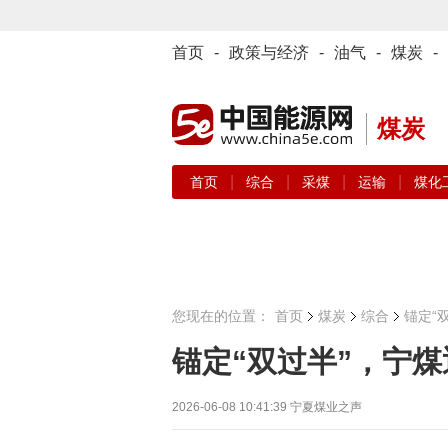
首页
-
政策与经济
-
油气
-
煤炭
-
煤炭
|
|
|
|
首页
综合
采煤
运输
煤化
您现在的位置：
首页
煤炭
综合
锚定“
锚定“双过半”，宁
2026-06-08 10:41:39
宁夏煤业之声