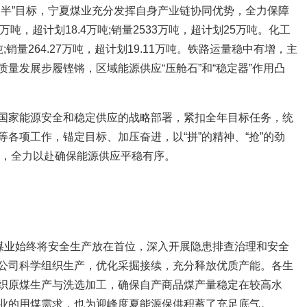
过半”目标，宁夏煤业充分发挥自身产业链协同优势，全力保障
4万吨，超计划18.4万吨;销量2533万吨，超计划25万吨。化工
万吨;销量264.27万吨，超计划19.11万吨。铁路运量稳中有增，主
量发展步履铿锵，区域能源供应“压舱石”和“稳定器”作用凸
国家能源安全和稳定供应的战略部署，紧扣全年目标任务，统
各项工作，锚定目标、加压奋进，以“拼”的精神、“抢”的劲
度”，全力以赴确保能源供应平稳有序。
夏煤业始终将安全生产放在首位，深入开展隐患排查治理和安全
公司科学组织生产，优化采掘接续，充分释放优质产能。各生
织原煤生产与洗选加工，确保自产商品煤产量稳定在较高水
业的用煤需求，也为迎峰度夏能源保供积蓄了充足底气。