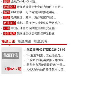
储能
全栈Cell-to-Grid筑...
宏观经济
青岛铭族激光专业能力如何？自研...
储能
加速创新，万华电池持续推进钠电...
综合
联想集团、顺丰、海尔智家齐登2...
环境保护
成都二季度空气质量优良天数比例...
石油
中国石油全力保障能源供应安全稳...
非常规气
我国深层煤层气勘探开发提速
能源日讯
能源周讯
能源思考
能源日讯[4217期]2026-08-06
能源日讯
“十五五”时期，工业绿色低...
广东太平岭核电项目2号机组...
新型电力系统建设迎来“十五...
>第4217期
7月大宗商品价格指数同比增...