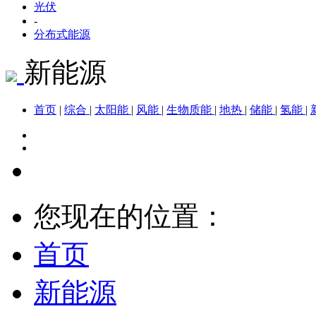
光伏
-
分布式能源
新能源
首页
|
综合
|
太阳能
|
风能
|
生物质能
|
地热
|
储能
|
氢能
|
您现在的位置：
首页
新能源