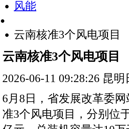
风能
云南核准3个风电项目
云南核准3个风电项目
2026-06-11 09:28:26
昆明
6月8日，省发展改革委
准3个风电项目，分别位于