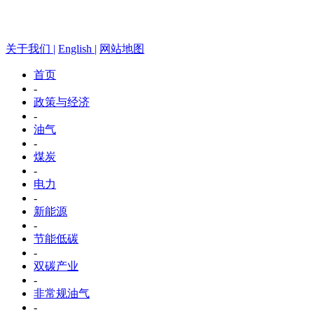
关于我们 |
English |
网站地图
首页
-
政策与经济
-
油气
-
煤炭
-
电力
-
新能源
-
节能低碳
-
双碳产业
-
非常规油气
-