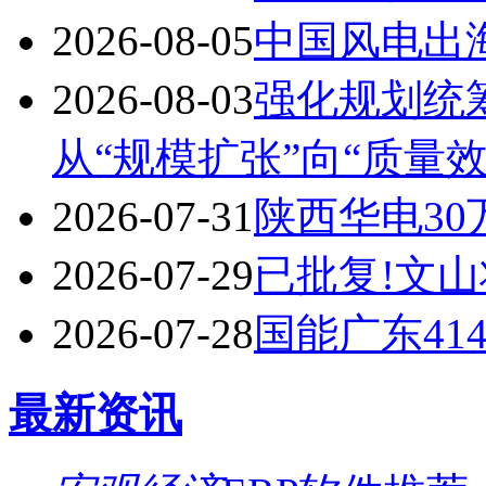
2026-08-05
中国风电出海
2026-08-03
强化规划统
从“规模扩张”向“质量
2026-07-31
陕西华电3
2026-07-29
已批复!文
2026-07-28
国能广东41
最新资讯