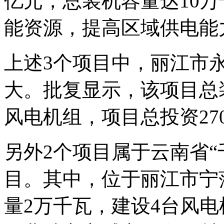
亿元，总装机容量达10
能资源，提高区域供电能
上述3个项目中，丽江市
大。批复显示，该项目总
风电机组，项目总投资2704
另外2个项目属于云南省“
目。其中，位于丽江市宁
量2万千瓦，建设4台风电机