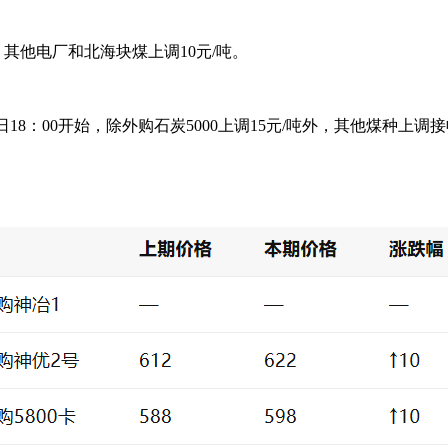
。其他电厂和北海块煤上调10元/吨。
8：00开始，除外购石炭5000上调15元/吨外，其他煤种上调接