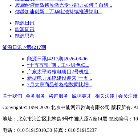
宏观经济
青岛铭族激光专业能力如何？自研...
储能
加速创新，万华电池持续推进钠电...
能源日讯
能源周讯
能源思考
能源日讯
>第4217期
能源日讯[4217期]2026-08-06
“十五五”时期，工业绿色低...
广东太平岭核电项目2号机组...
新型电力系统建设迎来“十五...
7月大宗商品价格指数同比增...
关于我们
|
会务服务
|
咨询服务
|
诚聘英才
|
相关法律
|
会员注册
Copyright © 1999-2026 北京中能网讯咨询有限公司 版权所有. All righ
地址：北京市海淀区北蜂窝8号中雅大厦A座14层 邮政编码：100
电话：010-51915010,30 传真：010-51915237