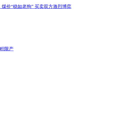
：煤价“稳如老狗” 买卖双方激烈博弈
面积限产