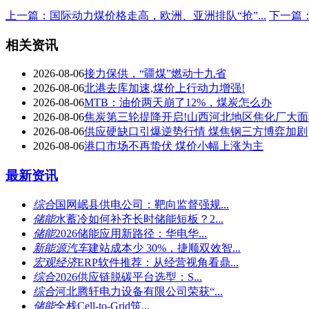
上一篇：国际动力煤价格走高，欧洲、亚洲排队“抢”...
下一篇
相关资讯
2026-08-06
接力保供，“疆煤”燃动十九省
2026-08-06
北港去库加速,煤价上行动力增强!
2026-08-06
MTB：油价两天崩了12%，煤炭怎么办
2026-08-06
焦炭第三轮提降开启!山西河北地区焦化厂大
2026-08-06
供应硬缺口引爆逆势行情 煤焦钢三方博弈加剧
2026-08-06
港口市场不再蛰伏 煤价小幅上涨为主
最新资讯
综合
国网岷县供电公司：靶向监督强规...
储能
水蓄冷如何补齐长时储能短板？2...
储能
2026储能应用新路径：华电华...
新能源汽车
建站成本少 30%，捷顺双效智...
宏观经济
ERP软件推荐：从经营视角看鼎...
综合
2026供应链脱碳平台选型：S...
综合
河北腾轩电力设备有限公司荣获“...
储能
全栈Cell-to-Grid筑...