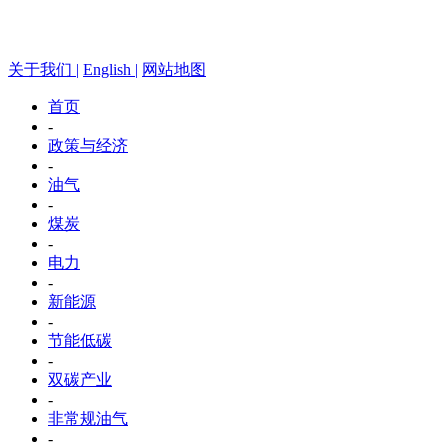
关于我们 |
English |
网站地图
首页
-
政策与经济
-
油气
-
煤炭
-
电力
-
新能源
-
节能低碳
-
双碳产业
-
非常规油气
-