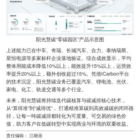
阳光慧碳“零碳园区”产品示意图
上述能力已在中车、奇瑞、长城汽车、合力、泰纳瑞斯、
星恒电源等多家标杆企业落地验证。综合成效显示，平均
整体用能成本降低10%以上，能效提升15%以上，运营效
率提升20%以上，额外创收超过15%。凭借iCarbon平台
的技术沉淀，阳光慧碳业务已覆盖汽车、锂电池、光伏、
家电、化工、轨道交通等多个行业。
未来，阳光慧碳将持续迭代碳核算与碳减排核心技术，
从“算得准”到“减得优”， 打通精准算碳到高效减碳的闭环路
径，让每一吨碳减排都转化为可度量、可交易的绿色价
值，助力客户在低碳转型中实现商业与环境的双重收益。
责任编辑： 江晓蓓