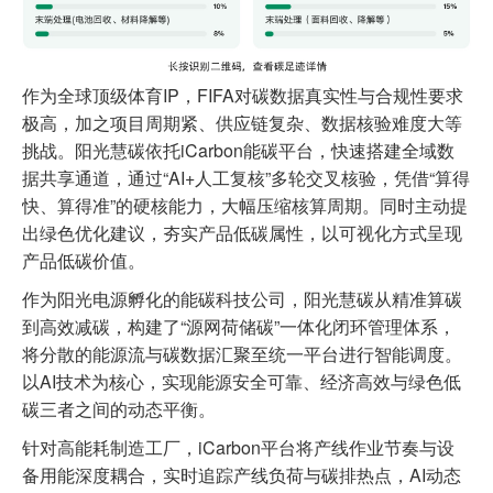
作为全球顶级体育IP，FIFA对碳数据真实性与合规性要求
极高，加之项目周期紧、供应链复杂、数据核验难度大等
挑战。阳光慧碳依托iCarbon能碳平台，快速搭建全域数
据共享通道，通过“AI+人工复核”多轮交叉核验，凭借“算得
快、算得准”的硬核能力，大幅压缩核算周期。同时主动提
出绿色优化建议，夯实产品低碳属性，以可视化方式呈现
产品低碳价值。
作为阳光电源孵化的能碳科技公司，阳光慧碳从精准算碳
到高效减碳，构建了“源网荷储碳”一体化闭环管理体系，
将分散的能源流与碳数据汇聚至统一平台进行智能调度。
以AI技术为核心，实现能源安全可靠、经济高效与绿色低
碳三者之间的动态平衡。
针对高能耗制造工厂，iCarbon平台将产线作业节奏与设
备用能深度耦合，实时追踪产线负荷与碳排热点，AI动态