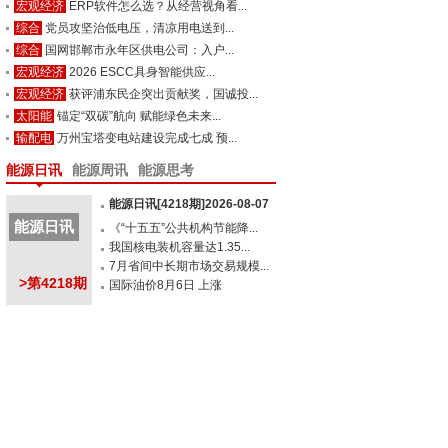
宏观经济
ERP软件怎么选？从经营视角看...
综合
党员攻坚治低电压，清凉用电送到...
综合
国网邯郸市永年区供电公司：入户...
宏观经济
2026 ESCC具身智能供应...
宏观经济
获评浦东民企突出贡献奖，国诚投...
太阳能
锚定“双碳”航向 赋能绿色未来...
输配电
万州宝塔变电站建设完成七成 预...
能源日讯
能源周讯
能源思考
能源日讯[4218期]2026-08-07
能源日讯
《“十五五”公共机构节能降...
我国核电装机容量达1.35...
7月省间中长期市场交易规模...
>第4218期
国际油价8月6日 上涨