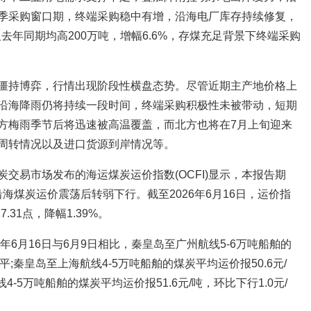
季采购窗口期，终端采购稳中有增，沿海电厂库存持续修复，
及去年同期均高200万吨，增幅6.6%，存煤充足背景下终端采购
僵持博弈，行情出现阶段性横盘态势。尽管近期主产地价格上
沿海降雨仍将持续一段时间，终端采购积极性未被带动，短期
方梅雨季节后将迅速被高温覆盖，而北方也将在7月上旬迎来
周转情况以及进口货源到岸情况等。
交易市场发布的海运煤炭运价指数(OCFI)显示，本报告期
日)，沿海煤炭运价震荡后转弱下行。截至2026年6月16日，运价指
7.31点，降幅1.39%。
年6月16日与6月9日相比，秦皇岛至广州航线5-6万吨船舶的
平;秦皇岛至上海航线4-5万吨船舶的煤炭平均运价报50.6元/
4-5万吨船舶的煤炭平均运价报51.6元/吨，环比下行1.0元/