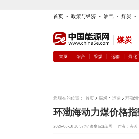
首页
-
政策与经济
-
油气
-
煤炭
-
煤炭
|
|
|
|
首页
综合
采煤
运输
煤化
您现在的位置：
首页
煤炭
运输
环渤海
环渤海动力煤价格指数
2026-06-18 10:57:47
秦皇岛煤炭网 作者： 齐