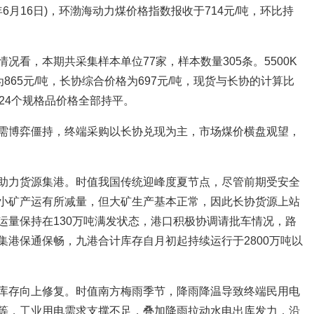
26年6月16日)，环渤海动力煤价格指数报收于714元/吨，环比持
况看，本期共采集样本单位77家，样本数量305条。5500K
格为865元/吨，长协综合价格为697元/吨，现货与长协的计算比
24个规格品价格全部持平。
需博弈僵持，终端采购以长协兑现为主，市场煤价横盘观望，
助力货源集港。时值我国传统迎峰度夏节点，尽管前期受安全
小矿产运有所减量，但大矿生产基本正常，因此长协货源上站
运量保持在130万吨满发状态，港口积极协调请批车情况，路
集港保通保畅，九港合计库存自月初起持续运行于2800万吨以
库存向上修复。时值南方梅雨季节，降雨降温导致终端民用电
等，工业用电需求支撑不足，叠加降雨拉动水电出库发力，沿