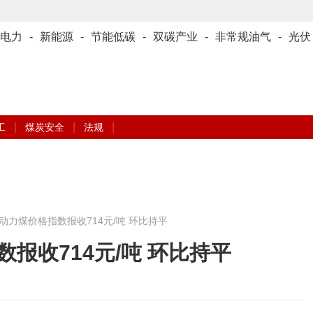
电力
-
新能源
-
节能低碳
-
双碳产业
-
非常规油气
-
光伏
|
|
|
工
煤炭安全
法规
动力煤价格指数报收714元/吨 环比持平
报收714元/吨 环比持平
芙