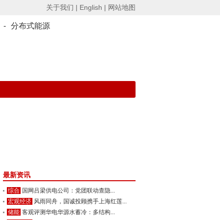
关于我们 |
English |
网站地图
-
分布式能源
最新资讯
综合
国网吕梁供电公司：党团联动查隐...
宏观经济
风雨同舟，国诚投顾携手上海红莲...
储能
客观评测华电华源水蓄冷：多结构...