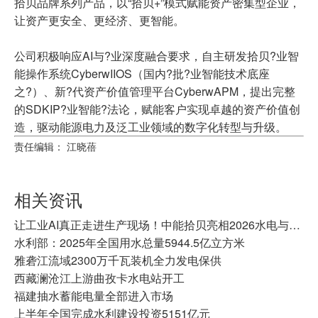
拾贝品牌系列产品，以“拾贝+”模式赋能资产密集型企业，
让资产更安全、更经济、更智能。
公司积极响应AI与?业深度融合要求，自主研发拾贝?业智
能操作系统CyberwIIOS（国内?批?业智能技术底座
之?）、新?代资产价值管理平台CyberwAPM，提出完整
的SDKIP?业智能?法论，赋能客户实现卓越的资产价值创
造，驱动能源电力及泛工业领域的数字化转型与升级。
责任编辑： 江晓蓓
相关资讯
让工业AI真正走进生产现场！中能拾贝亮相2026水电与抽蓄装备展
水利部：2025年全国用水总量5944.5亿立方米
雅砻江流域2300万千瓦装机全力发电保供
西藏澜沧江上游曲孜卡水电站开工
福建抽水蓄能电量全部进入市场
上半年全国完成水利建设投资5151亿元