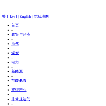
关于我们 |
English |
网站地图
首页
-
政策与经济
-
油气
-
煤炭
-
电力
-
新能源
-
节能低碳
-
双碳产业
-
非常规油气
-