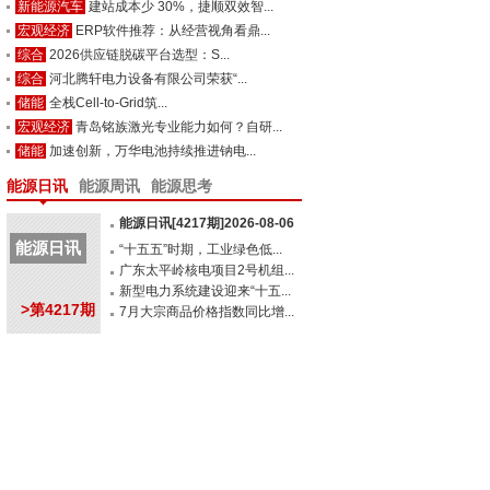
新能源汽车
建站成本少 30%，捷顺双效智...
宏观经济
ERP软件推荐：从经营视角看鼎...
综合
2026供应链脱碳平台选型：S...
综合
河北腾轩电力设备有限公司荣获“...
储能
全栈Cell-to-Grid筑...
宏观经济
青岛铭族激光专业能力如何？自研...
储能
加速创新，万华电池持续推进钠电...
能源日讯
能源周讯
能源思考
能源日讯[4217期]2026-08-06
能源日讯
“十五五”时期，工业绿色低...
广东太平岭核电项目2号机组...
新型电力系统建设迎来“十五...
>第4217期
7月大宗商品价格指数同比增...