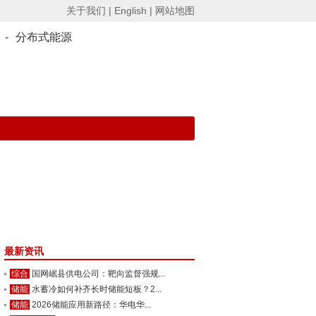
关于我们 |
English |
网站地图
-
分布式能源
最新资讯
综合
国网岷县供电公司：靶向监督强规...
储能
水蓄冷如何补齐长时储能短板？2...
储能
2026储能应用新路径：华电华...