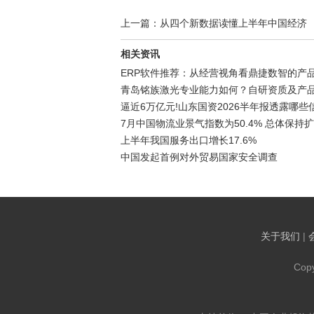
上一篇：从四个新数据读懂上半年中国经济
相关资讯
ERP软件推荐：从经营视角看鼎捷数智的产
青岛铭族激光专业能力如何？自研资质及产
逼近6万亿元!山东国资2026半年报透露哪些
7月中国物流业景气指数为50.4% 总体保持
上半年我国服务出口增长17.6%
中国发起首例对外贸易国家安全调查
关于我们
|
Cop