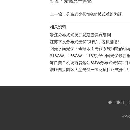
标签：光储充一体化
上一篇：分布式光伏“躺赚”模式难以为继
相关资讯
浙江分布式光伏开发建设实施细则
江苏下发分布式光伏“新政”，装机翻番!
阳光水面光伏：全球水面光伏系统制造的领
316GW、153GW、116万户!中国光伏最新
海口美兰机场西货运站3MW分布式光伏项目
浩旺四大园区大型光储一体化项目正式开工!
关于我们
|
Cop