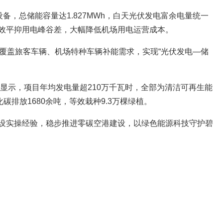
储能设备，总储能容量达1.827MWh，白天光伏发电富余电量统一
效平抑用电峰谷差，大幅降低机场用电运营成本。
，覆盖旅客车辆、机场特种车辆补能需求，实现“光伏发电—储
显示，项目年均发电量超210万千瓦时，全部为清洁可再生能
碳排放1680余吨，等效栽种9.3万棵绿植。
设实操经验，稳步推进零碳空港建设，以绿色能源科技守护碧