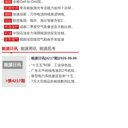
储能
全栈Cell-to-Grid筑...
宏观经济
青岛铭族激光专业能力如何？自研...
储能
加速创新，万华电池持续推进钠电...
综合
联想集团、顺丰、海尔智家齐登2...
环境保护
成都二季度空气质量优良天数比例...
石油
中国石油全力保障能源供应安全稳...
非常规气
我国深层煤层气勘探开发提速
能源日讯
能源周讯
能源思考
能源日讯[4217期]2026-08-06
能源日讯
“十五五”时期，工业绿色低...
广东太平岭核电项目2号机组...
新型电力系统建设迎来“十五...
>第4217期
7月大宗商品价格指数同比增...