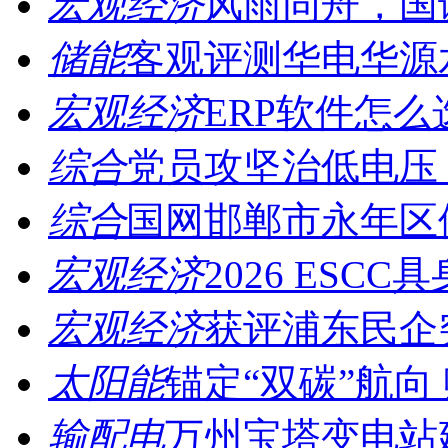
宏观经济
风雨同舟，国诚
储能
客观评测华电华源水
宏观经济
ERP软件怎么
综合
党员攻坚治低电压，
综合
国网邯郸市永年区供
宏观经济
2026 ESCC
宏观经济
获评浦东民企突
太阳能
锚定“双碳”航向 
输配电
万州宝塔变电站建