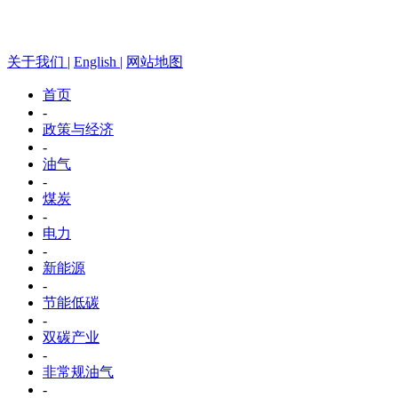
关于我们 |
English |
网站地图
首页
-
政策与经济
-
油气
-
煤炭
-
电力
-
新能源
-
节能低碳
-
双碳产业
-
非常规油气
-