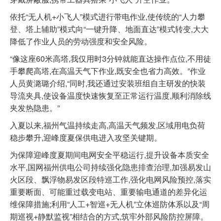
依托“无人机+小飞人”模式进行带电作业,使传统的“人力攀
登、塔上辅助”模式向“一键升降、地面直达”模式转变,大大
降低了作业人员的劳动强度和安全风险。
“像这座60米高塔,我仅用时3分钟就能直达操作点位,不用徒
手攀爬高塔,在高温天气下作业,既安全也省力高效。”作业
人员黄潞璐介绍,“同时,我还通过安装班组自主研发的快装
导流夹具,使设备温度快速恢复至正常运行温度,顺利消除线
夹发热隐患。”
入夏以来,福州气温持续走高,高温天气频发,区域用电负荷
稳步攀升,迎峰度夏保供电进入攻坚关键期。
为保障迎峰度夏期间电网安全平稳运行,提升设备本质安全
水平,国网福州供电公司持续强化隐患排查治理,加强易发山
火区段、飘浮物易发区段特巡工作,强化电网风险预控,落实
重要断面、可能重过载变电站、重要输电通道的差异化运
维保障措施;利用“人工+智巡+无人机”立体巡防体系以及“周
期巡视+静默监视”相结合的方式,筑牢外部风险防控屏障。