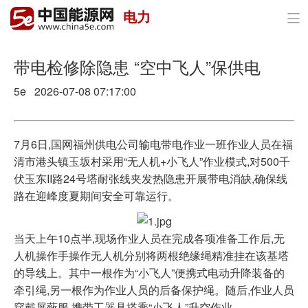
电力

首页
政策与经济
带电检修除隐患 “空中飞人”保供电
5e 2026-07-08 07:17:00
油气
煤炭
7月6日,国网福州供电公司输电带电作业一班作业人员在福
电力
清市港头镇玉坂村采用“无人机+小飞人”作业模式,对500千
伏玉东II路24号塔耐张线夹发热隐患开展带电消缺,确保线
新能源
路在迎峰度夏期间安全可靠运行。
节能环保
当天上午10点半,现场作业人员在完成各项准备工作后,无
分布式能源
人机操作手操作无人机分别将两根绝缘绳精准挂在该基塔
的导线上。其中一根作为“小飞人”便携式电动升降装备的
牵引绳,另一根作为作业人员的后备保护绳。随后,作业人员
穿戴屏蔽服,携带工器具搭乘“小飞人”升空作业。