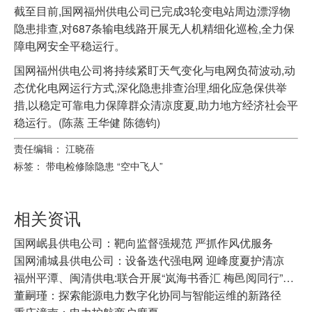
截至目前,国网福州供电公司已完成3轮变电站周边漂浮物
隐患排查,对687条输电线路开展无人机精细化巡检,全力保
障电网安全平稳运行。
国网福州供电公司将持续紧盯天气变化与电网负荷波动,动
态优化电网运行方式,深化隐患排查治理,细化应急保供举
措,以稳定可靠电力保障群众清凉度夏,助力地方经济社会平
稳运行。(陈蒸 王华健 陈德钧)
责任编辑： 江晓蓓
标签：
带电检修除隐患
“空中飞人”
相关资讯
国网岷县供电公司：靶向监督强规范 严抓作风优服务
国网浦城县供电公司：设备迭代强电网 迎峰度夏护清凉
福州平潭、闽清供电:联合开展“岚海书香汇 梅邑阅同行”职工阅读分享会
董嗣瑾：探索能源电力数字化协同与智能运维的新路径