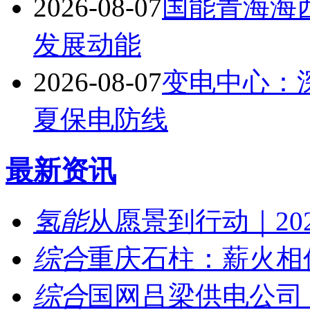
2026-08-07
国能青海海
发展动能
2026-08-07
变电中心：
夏保电防线
最新资讯
氢能
从愿景到行动｜202
综合
重庆石柱：薪火相传
综合
国网吕梁供电公司：