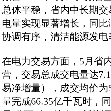
总体平稳，省内中长期交
电量实现显著增长，同比
协调有序，清洁能源发电
在电力交易方面，5月省
营，交易总成交电量达7.
易净增量），成交均价为5
量完成66.35亿千瓦时，同比