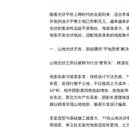
随着光伏平价上网时代的全面到来，适合常
开发的连片平整土地已所剩无几，越来越多
光伏的复杂性远超平原电站。海拔落差大、坡
地形开发光伏电站，适配地形落差的地面集
一、山地光伏开发，面临哪些“平地思维”解决
山地光伏之所以被称为行业“硬骨头”，根源
地形高差与坡度多变，传统设计方法失效。?
布置。若强行整平土地，不仅推高土方成本，
10°时，组件阴影遮挡将急剧增加，发电效
在东北、西北方向产生高差，阴影长度随坡
难以精准呈现山地地形，极易引发设计偏差
支架选型与基础施工难度大。??在山地光伏
用场景。单立柱支架对地形适应性更强、土