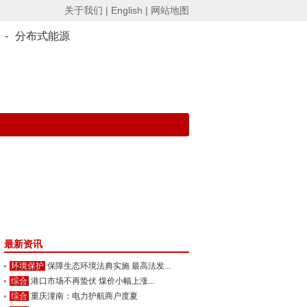
关于我们 |
English |
网站地图
-
分布式能源
最新资讯
环境保护
保障生态环境法典实施 最高法发...
综合
港口市场不再蛰伏 煤价小幅上涨...
综合
重庆潼南：电力护航商户度夏