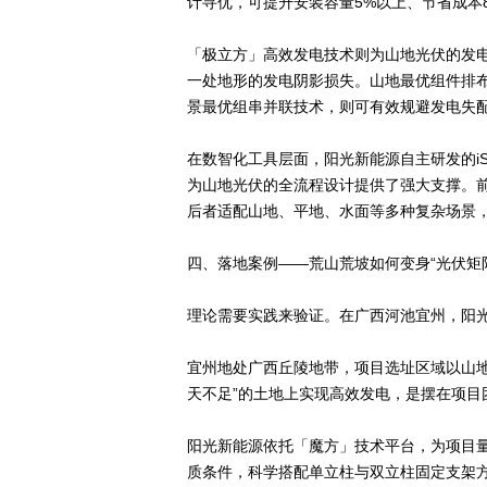
计寻优，可提升安装容量5%以上、节省成本8
「极立方」高效发电技术则为山地光伏的发
一处地形的发电阴影损失。山地最优组件排
景最优组串并联技术，则可有效规避发电失配
在数智化工具层面，阳光新能源自主研发的iSol
为山地光伏的全流程设计提供了强大支撑。前
后者适配山地、平地、水面等多种复杂场景
四、落地案例——荒山荒坡如何变身“光伏矩阵
理论需要实践来验证。在广西河池宜州，阳光
宜州地处广西丘陵地带，项目选址区域以山
天不足”的土地上实现高效发电，是摆在项目
阳光新能源依托「魔方」技术平台，为项目
质条件，科学搭配单立柱与双立柱固定支架