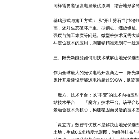
同样需要遵循发电量最优原则，结合地形多
基础形式与施工方式： 从“开山劈石”到“轻
高，还对生态破坏严重。型钢桩、螺旋钢桩
强度与施工难度等问题。微型桩技术无需大
斗定位技术的应用，则能够精准规划每一处
三、阳光新能源如何用技术破解山地光伏选型
作为全球最大的光伏电站开发商之一，阳光
累计开发建设新能源电站超过59GW，足迹覆
「魔方」技术平台：以“不变”的技术内核应对
站技术平台——「魔方」技术平台。该平台
景融合技术为核心，构建稳固而灵活的技术
「灵立方」数智寻优技术是解决山地光伏选
土地，生成0.5米精度地形图，为组件排布