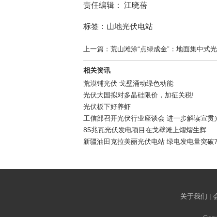
责任编辑： 江晓蓓
标签：山地光伏电站
上一篇：荒山滩涂“点绿成金”：地面集中式光伏
相关资讯
荒漠铺光伏 戈壁涌动绿色动能
光伏大国拟对多晶硅限价，加征关税!
光伏板下好养虾
工信部召开光伏行业座谈会 进一步解读宣贯
85兆瓦光伏发电项目在戈壁滩上熠熠生辉
新疆油田克拉美丽光伏电站 绿电发电量突破7
关于我们
|