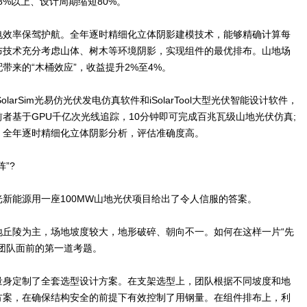
%以上、设计周期缩短80%。
电效率保驾护航。全年逐时精细化立体阴影建模技术，能够精确计算每
布技术充分考虑山体、树木等环境阴影，实现组件的最优排布。山地场
带来的“木桶效应”，收益提升2%至4%。
arSim光易仿光伏发电仿真软件和iSolarTool大型光伏智能设计软件，
者基于GPU千亿次光线追踪，10分钟即可完成百兆瓦级山地光伏仿真;
，全年逐时精细化立体阴影分析，评估准确度高。
”?
新能源用一座100MW山地光伏项目给出了令人信服的答案。
地丘陵为主，场地坡度较大，地形破碎、朝向不一。如何在这样一片“先
团队面前的第一道考题。
量身定制了全套选型设计方案。在支架选型上，团队根据不同坡度和地
方案，在确保结构安全的前提下有效控制了用钢量。在组件排布上，利