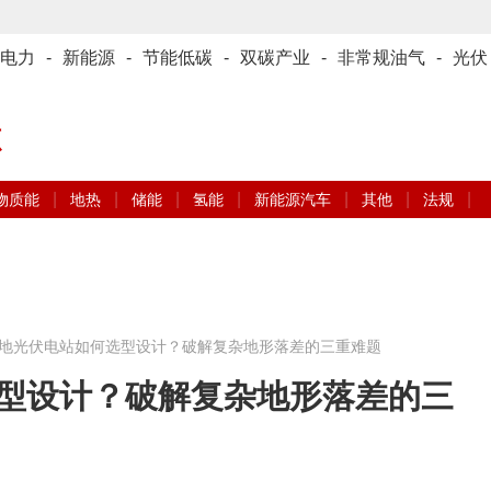
电力
-
新能源
-
节能低碳
-
双碳产业
-
非常规油气
-
光伏
源
|
|
|
|
|
|
|
物质能
地热
储能
氢能
新能源汽车
其他
法规
地光伏电站如何选型设计？破解复杂地形落差的三重难题
型设计？破解复杂地形落差的三