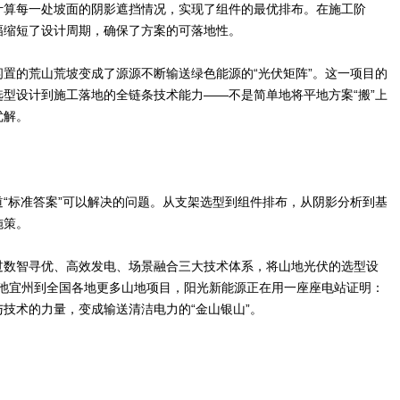
计算每一处坡面的阴影遮挡情况，实现了组件的最优排布。在施工阶
幅缩短了设计周期，确保了方案的可落地性。
置的荒山荒坡变成了源源不断输送绿色能源的“光伏矩阵”。这一项目的
型设计到施工落地的全链条技术能力——不是简单地将平地方案“搬”上
优解。
“标准答案”可以解决的问题。从支架选型到组件排布，从阴影分析到基
施策。
过数智寻优、高效发电、场景融合三大技术体系，将山地光伏的选型设
西河池宜州到全国各地更多山地项目，阳光新能源正在用一座座电站证明：
技术的力量，变成输送清洁电力的“金山银山”。