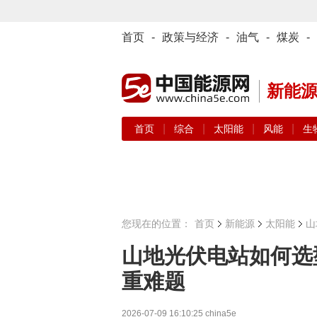
首页
-
政策与经济
-
油气
-
煤炭
-
新能
|
|
|
|
首页
综合
太阳能
风能
生
您现在的位置：
首页
新能源
太阳能
山
山地光伏电站如何选
重难题
2026-07-09 16:10:25
china5e