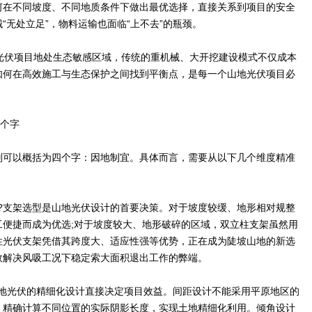
何在不同坡度、不同地质条件下做出最优选择，直接关系到项目的安全
“无处立足”，物料运输也面临“上不去”的瓶颈。
光伏项目地处生态敏感区域，传统的重机械、大开挖建设模式不仅成本
如何在高效施工与生态保护之间找到平衡点，是每一个山地光伏项目必
四个字
则可以概括为四个字：因地制宜。具体而言，需要从以下几个维度精准
??支架选型是山地光伏设计的首要决策。对于坡度较缓、地形相对规整
工便捷而成为优选;对于坡度较大、地形破碎的区域，双立柱支架虽然用
性光伏支架凭借其跨度大、适应性强等优势，正在成为陡坡山地的新选
效解决风吸工况下稳定索大面积退出工作的弊端。
山地光伏的精细化设计直接决定项目效益。间距设计不能采用平原地区的
，精确计算不同位置的实际阴影长度，实现土地精细化利用。倾角设计