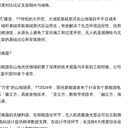
维度对比论证支架朝向与倾角。
触式”建造。??传统的大开挖、大浇筑基础形式在山地项目中不仅成本
、锚杆基础等新基础形式应运而生，有效解决了生态环境适应性、抗剪
规模浇筑，从源头上避免了盲目施工和过度开挖。无人机遥感测绘与北
支架的基础点位和安装路径。
难题?
新能源在山地光伏领域积累了深厚的技术底蕴与丰富的工程经验。公司
盖中国30多个省市。
“万变”的山地场景。??2024年，阳光新能源发布了行业首个新能源电
以「极立方」高效发电技术、「灵立方」数智寻优技术、「融立方」场
基座。
型难题的关键利器。在智能选址环节，无人机搭载激光雷达可自主勘测
与电站设计提供精准数据支撑。在设计寻优环节，全流程6大维度综合设