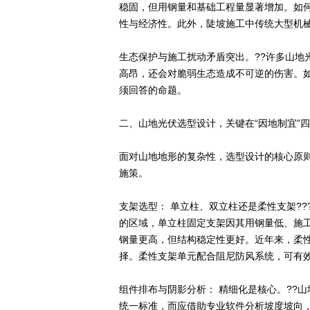
稳固，但用钢量和基础工程量显著增加。如
性与经济性。此外，陡坡施工中传统大型机械
生态保护与施工扰动矛盾突出。??许多山地
高昂，还会对脆弱生态造成不可逆的伤害。
须回答的命题。
二、山地光伏选型设计，关键在“因地制宜”
面对山地地形的复杂性，选型设计的核心原
施策。
支架选型： 单立柱、双立柱还是柔性支架?
的区域，单立柱固定支架因其用钢量低、施
钢量更高，但结构稳定性更好。近年来，柔
择。柔性支架单元配合阻尼防风系统，可有
组件排布与阴影分析： 精细化是核心。??
统一标准，而应借助专业软件分析坡度坡向