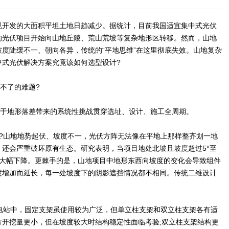
规开发的大面积平坦土地日趋减少。据统计，目前我国适宜集中式光伏
的光伏项目开始向山地丘陵、荒山荒坡等复杂地形区转移。然而，山地
度陡缓不一、朝向各异，传统的“平地思维”在这里彻底失效。山地复杂
中式光伏解决方案究竟该如何选型设计?
不了的难题?
在于地形落差带来的系统性挑战贯穿选址、设计、施工全周期。
?山地地势起伏、坡度不一，光伏方阵无法像在平地上那样整齐划一地
还会严重破坏原有生态。研究表明，当项目地处北坡且坡度超过5°至
率大幅下降。更棘手的是，山地项目中地形东西向坡度的变化会导致组件
度增加而延长，每一处坡度下的阴影遮挡情况都不相同。传统二维设计
。
电站中，固定支架虽使用较为广泛，但单立柱支架和双立柱支架各有适
方开挖量更小，但在坡度较大时结构稳定性面临考验;双立柱支架结构更