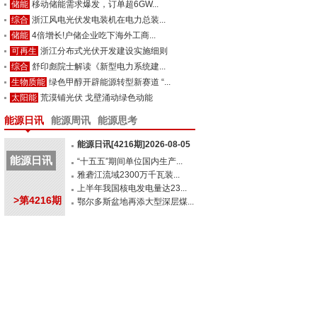
储能
移动储能需求爆发，订单超6GW...
综合
浙江风电光伏发电装机在电力总装...
储能
4倍增长!户储企业吃下海外工商...
可再生
浙江分布式光伏开发建设实施细则
综合
舒印彪院士解读《新型电力系统建...
生物质能
绿色甲醇开辟能源转型新赛道 “...
太阳能
荒漠铺光伏 戈壁涌动绿色动能
能源日讯
能源周讯
能源思考
能源日讯[4216期]2026-08-05
能源日讯
“十五五”期间单位国内生产...
雅砻江流域2300万千瓦装...
上半年我国核电发电量达23...
>第4216期
鄂尔多斯盆地再添大型深层煤...