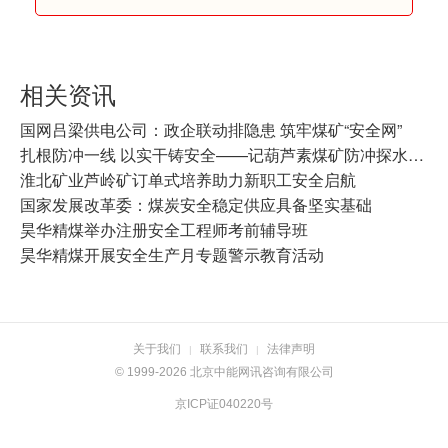
相关资讯
国网吕梁供电公司：政企联动排隐患 筑牢煤矿“安全网”
扎根防冲一线 以实干铸安全——记葫芦素煤矿防冲探水队班长刘俊
淮北矿业芦岭矿订单式培养助力新职工安全启航
国家发展改革委：煤炭安全稳定供应具备坚实基础
昊华精煤举办注册安全工程师考前辅导班
昊华精煤开展安全生产月专题警示教育活动
关于我们
联系我们
法律声明
|
|
© 1999-2026 北京中能网讯咨询有限公司
京ICP证040220号