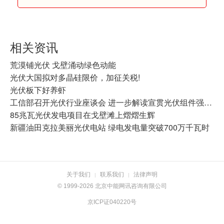
相关资讯
荒漠铺光伏 戈壁涌动绿色动能
光伏大国拟对多晶硅限价，加征关税!
光伏板下好养虾
工信部召开光伏行业座谈会 进一步解读宣贯光伏组件强制性国家标准
85兆瓦光伏发电项目在戈壁滩上熠熠生辉
新疆油田克拉美丽光伏电站 绿电发电量突破700万千瓦时
关于我们
联系我们
法律声明
|
|
© 1999-2026 北京中能网讯咨询有限公司
京ICP证040220号