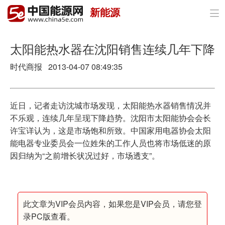
新能源

首页
政策与经济
太阳能热水器在沈阳销售连续几年下降
时代商报 2013-04-07 08:49:35
油气
煤炭
近日，记者走访沈城市场发现，太阳能热水器销售情况并
电力
不乐观，连续几年呈现下降趋势。沈阳市太阳能协会会长
许宝详认为，这是市场饱和所致。中国家用电器协会太阳
新能源
能电器专业委员会一位姓朱的工作人员也将市场低迷的原
因归纳为“之前增长状况过好，市场透支”。
节能环保
分布式能源
此文章为VIP会员内容，如果您是VIP会员，请您登
录PC版查看。