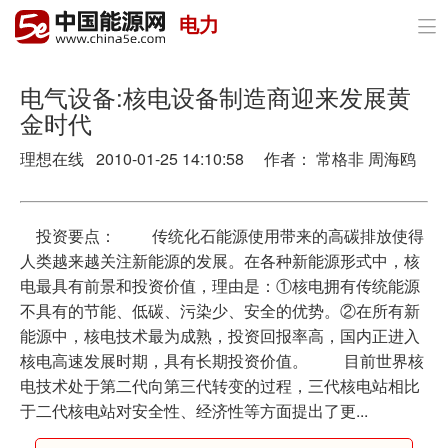
电力

首页
政策与经济
电气设备:核电设备制造商迎来发展黄
金时代
油气
理想在线 2010-01-25 14:10:58 作者： 常格非 周海鸥
煤炭
电力
投资要点： 传统化石能源使用带来的高碳排放使得
人类越来越关注新能源的发展。在各种新能源形式中，核
新能源
电最具有前景和投资价值，理由是：①核电拥有传统能源
不具有的节能、低碳、污染少、安全的优势。②在所有新
节能环保
能源中，核电技术最为成熟，投资回报率高，国内正进入
核电高速发展时期，具有长期投资价值。 目前世界核
分布式能源
电技术处于第二代向第三代转变的过程，三代核电站相比
于二代核电站对安全性、经济性等方面提出了更...