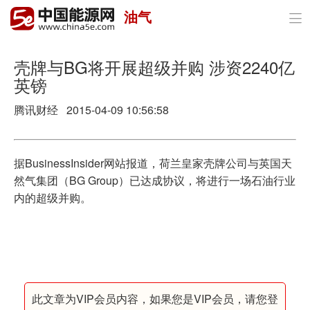
油气

首页
政策与经济
壳牌与BG将开展超级并购 涉资2240亿
英镑
油气
腾讯财经 2015-04-09 10:56:58
煤炭
电力
据BusinessInsider网站报道，荷兰皇家壳牌公司与英国天
然气集团（BG Group）已达成协议，将进行一场石油行业
新能源
内的超级并购。
节能环保
分布式能源
此文章为VIP会员内容，如果您是VIP会员，请您登