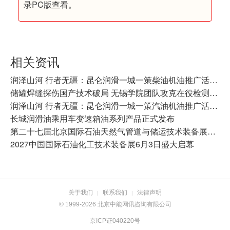
录PC版查看。
相关资讯
​润泽山河 行者无疆：昆仑润滑一城一策柴油机油推广活动走进常州
储罐焊缝探伤国产技术破局 无锡学院团队攻克在役检测难题
润泽山河 行者无疆：昆仑润滑一城一策汽油机油推广活动走进哈尔滨
长城润滑油乘用车变速箱油系列产品正式发布
第二十七届北京国际石油天然气管道与储运技术装备展览会招商启幕
2027中国国际石油化工技术装备展6月3日盛大启幕
关于我们
联系我们
法律声明
|
|
© 1999-2026 北京中能网讯咨询有限公司
京ICP证040220号