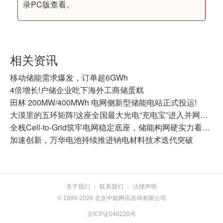
录PC版查看。
相关资讯
移动储能需求爆发，订单超6GWh
4倍增长!户储企业吃下海外工商储蛋糕
田林 200MW/400MWh 电网侧新型储能电站正式投运!
大漠里的五环矩阵!这座全国最大光电“充电宝”进入并网商运冲刺
全栈Cell-to-Grid筑牢电网稳定底座，储能构网硬实力看天合储能
加速创新，万华电池持续推进钠电材料技术迭代突破
关于我们
联系我们
法律声明
|
|
© 1999-2026 北京中能网讯咨询有限公司
京ICP证040220号