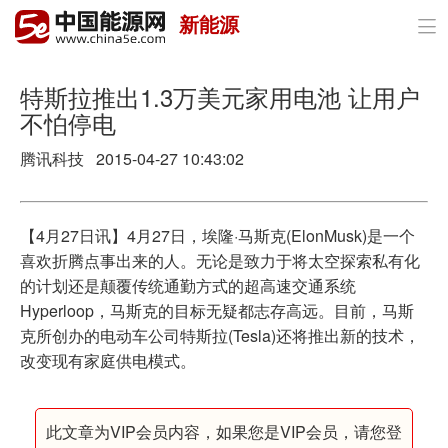
新能源

首页
政策与经济
特斯拉推出1.3万美元家用电池 让用户
不怕停电
油气
腾讯科技 2015-04-27 10:43:02
煤炭
电力
【4月27日讯】4月27日，埃隆·马斯克(ElonMusk)是一个
喜欢折腾点事出来的人。无论是致力于将太空探索私有化
新能源
的计划还是颠覆传统通勤方式的超高速交通系统
Hyperloop，马斯克的目标无疑都志存高远。目前，马斯
节能环保
克所创办的电动车公司特斯拉(Tesla)还将推出新的技术，
改变现有家庭供电模式。
分布式能源
此文章为VIP会员内容，如果您是VIP会员，请您登