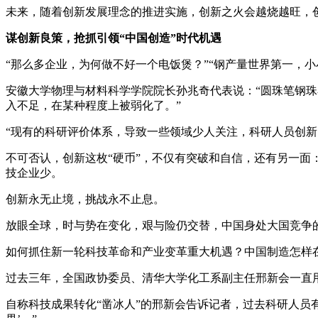
未来，随着创新发展理念的推进实施，创新之火会越烧越旺，创
谋创新良策，抢抓引领“中国创造”时代机遇
“那么多企业，为何做不好一个电饭煲？”“钢产量世界第一，小
安徽大学物理与材料科学学院院长孙兆奇代表说：“圆珠笔钢
入不足，在某种程度上被弱化了。”
“现有的科研评价体系，导致一些领域少人关注，科研人员创新
不可否认，创新这枚“硬币”，不仅有突破和自信，还有另一
技企业少。
创新永无止境，挑战永不止息。
放眼全球，时与势在变化，艰与险仍交替，中国身处大国竞争
如何抓住新一轮科技革命和产业变革重大机遇？中国制造怎样在
过去三年，全国政协委员、清华大学化工系副主任邢新会一直
自称科技成果转化“凿冰人”的邢新会告诉记者，过去科研人员