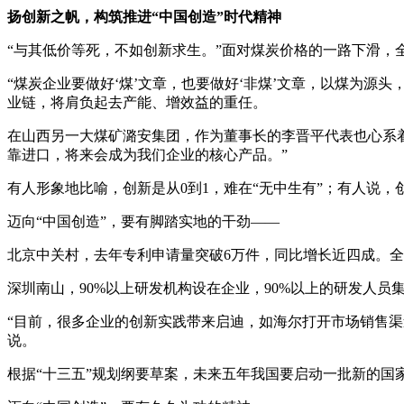
扬创新之帆，构筑推进“中国创造”时代精神
“与其低价等死，不如创新求生。”面对煤炭价格的一路下滑
“煤炭企业要做好‘煤’文章，也要做好‘非煤’文章，以煤为源
业链，将肩负起去产能、增效益的重任。
在山西另一大煤矿潞安集团，作为董事长的李晋平代表也心系着
靠进口，将来会成为我们企业的核心产品。”
有人形象地比喻，创新是从0到1，难在“无中生有”；有人说，创新
迈向“中国创造”，要有脚踏实地的干劲——
北京中关村，去年专利申请量突破6万件，同比增长近四成。全年
深圳南山，90%以上研发机构设在企业，90%以上的研发人员
“目前，很多企业的创新实践带来启迪，如海尔打开市场销售渠
说。
根据“十三五”规划纲要草案，未来五年我国要启动一批新的