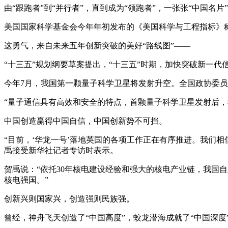
由“跟跑者”到“并行者”，直到成为“领跑者”，一张张“中国名
美国国家科学基金会今年年初发布的《美国科学与工程指标》
这勇气，来自未来五年创新突破的美好“路线图”——
“十三五”规划纲要草案提出，“十三五”时期，加快突破新一
今年7月，我国第一颗量子科学卫星将发射升空。全国政协委
“量子通信具有高效和安全的特点，首颗量子科学卫星发射后，
中国创造赢得中国自信，中国创新势不可挡。
“目前，‘华龙一号’落地英国的各项工作正在有序推进。我们
禹接受新华社记者专访时表示。
贺禹说：“依托30年核电建设经验和强大的核电产业链，我国
核电强国。”
创新兴则国家兴，创造强则民族强。
曾经，神舟飞天创造了“中国高度”，蛟龙潜海成就了“中国深度