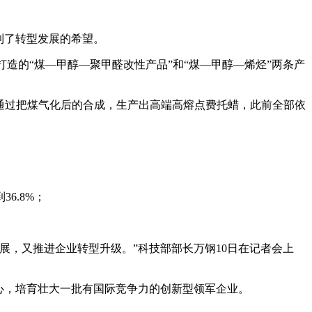
到了转型发展的希望。
打造的“煤—甲醇—聚甲醛改性产品”和“煤—甲醇—烯烃”两条产
，通过把煤气化后的合成，生产出高端高熔点费托蜡，此前全部依
6.8%；
展，又推进企业转型升级。”科技部部长万钢10日在记者会上
心，培育壮大一批有国际竞争力的创新型领军企业。