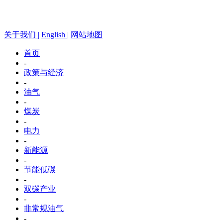
关于我们 |
English |
网站地图
首页
-
政策与经济
-
油气
-
煤炭
-
电力
-
新能源
-
节能低碳
-
双碳产业
-
非常规油气
-