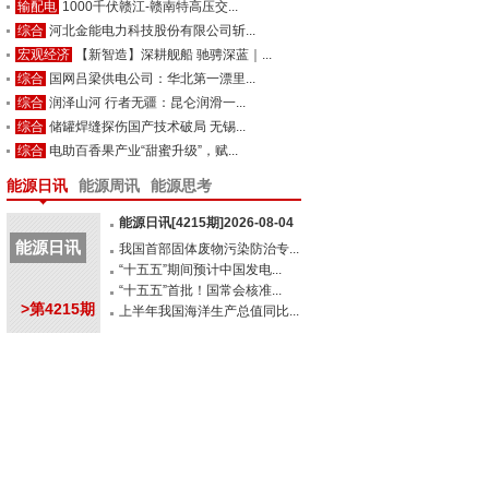
输配电
1000千伏赣江-赣南特高压交...
综合
河北金能电力科技股份有限公司斩...
宏观经济
【新智造】深耕舰船 驰骋深蓝｜...
综合
国网吕梁供电公司：华北第一漂里...
综合
润泽山河 行者无疆：昆仑润滑一...
综合
储罐焊缝探伤国产技术破局 无锡...
综合
电助百香果产业“甜蜜升级”，赋...
能源日讯
能源周讯
能源思考
能源日讯[4215期]2026-08-04
能源日讯
我国首部固体废物污染防治专...
“十五五”期间预计中国发电...
“十五五”首批！国常会核准...
>第4215期
上半年我国海洋生产总值同比...