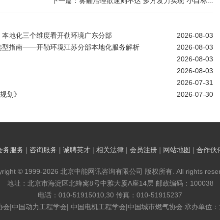
下一篇：雾霾治理欲速则不达 多方发力实现“小目标...
、本地化三个维度看开勒环境广东分部
2026-08-03
选型指南——开勒环境江苏分部本地化服务解析
2026-08-03
2026-08-03
2026-08-03
2026-07-31
”规划》
2026-07-30
会务服务
|
咨询服务
|
诚聘英才
|
相关法律
|
会员注册
|
网站地图
|
合作伙
yright © 1999-2026 北京中能网讯咨询有限公司 版权所有. All rights reser
地址：北京市海淀区北蜂窝8号中雅大厦A座14层 邮政编码：100038
电话：010-51915010,30 传真：010-51915237
协会|中国动力工程学会| 中国电机工程学会|中国城市燃气协会 承办单位