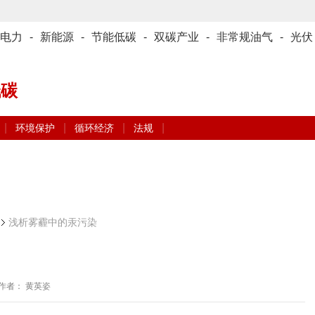
电力
-
新能源
-
节能低碳
-
双碳产业
-
非常规油气
-
光伏
低碳
|
|
|
|
环境保护
循环经济
法规
浅析雾霾中的汞污染
作者： 黄英姿