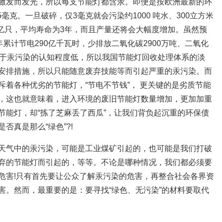
激发而发光，所以每支节能灯都含汞。即便是按欧洲最新的环
毫克。一旦破碎，仅3毫克就会污染约1000 吨水、300立方米
8亿只，平均寿命为3年，而且产量还将会大幅度增加。虽然预
累计节电290亿千瓦时，少排放二氧化碳2900万吨、二氧化
对于汞污染的认知程度低，所以我国节能灯回收处理体系的淡
安排措施，所以只能随意废弃技能等而引起严重的汞污染。而
着各种优劣的节能灯，“节电不节钱”， 更关键的是劣质节能
，这也就意味着，进入环境的废旧节能灯数量增加，更加加重
节能灯，却“拣了芝麻丢了西瓜”，让我们背负起沉重的环保债
否真是那么“绿色”?!
天气中的汞污染，可能是工业煤矿引起的，也可能是我们打破
弃的节能灯而引起的，等等。不论是哪种情况，我们都必须要
危害!只有首先要让公众了解汞污染的危害，再整合社会各界资
害。然而，最重要的是：要寻找“绿色、无污染”的材料要取代