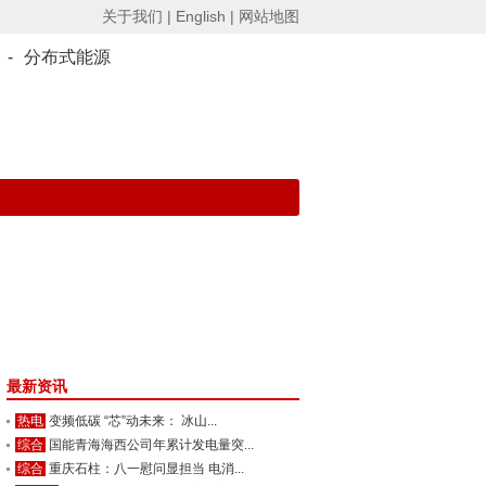
关于我们 |
English |
网站地图
-
分布式能源
最新资讯
热电
变频低碳 “芯”动未来： 冰山...
综合
国能青海海西公司年累计发电量突...
综合
重庆石柱：八一慰问显担当 电消...