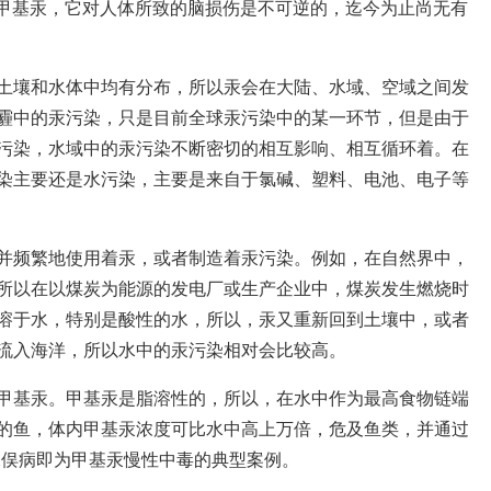
-甲基汞，它对人体所致的脑损伤是不可逆的，迄今为止尚无有
土壤和水体中均有分布，所以汞会在大陆、水域、空域之间发
霾中的汞污染，只是目前全球汞污染中的某一环节，但是由于
污染，水域中的汞污染不断密切的相互影响、相互循环着。在
染主要还是水污染，主要是来自于氯碱、塑料、电池、电子等
并频繁地使用着汞，或者制造着汞污染。例如，在自然界中，
所以在以煤炭为能源的发电厂或生产企业中，煤炭发生燃烧时
溶于水，特别是酸性的水，所以，汞又重新回到土壤中，或者
流入海洋，所以水中的汞污染相对会比较高。
甲基汞。甲基汞是脂溶性的，所以，在水中作为最高食物链端
的鱼，体内甲基汞浓度可比水中高上万倍，危及鱼类，并通过
水俣病即为甲基汞慢性中毒的典型案例。