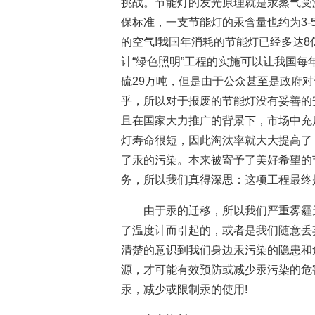
挑战。节能灯的发光原理就是汞蒸气受
保标准，一支节能灯的汞含量也约为3-5
的空气!我国年消耗的节能灯已经多达
计“绿色照明”工程的实施可以让我国每年
硫29万吨，但是由于公众甚至是政府
乎，所以对于报废的节能灯没有妥善的
且在国家大力推广的背景下，市场中充斥
灯寿命很短，因此淘汰率就大大提高了
了汞的污染。本来被寄予了美好希望的
务，所以我们真得深思：这项工程最终是
由于汞的迁移，所以我们严重雾霾
了温度计而引起的，或者是我们随意丢
清楚的意识到我们身边汞污染的隐患和
源，才可能有效预防或减少汞污染的危
汞，减少或限制汞的使用!