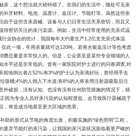
触汞，这个想法就大错特错了。在我们的生活中，随处可见汞
的补牙材料、电池、温度计、血压计、节能灯等。虽然这些汞
但由于这些含汞器械、设备与人们日常生活关系密切，而且又
值得密切关注的汞污染源。例如，生活中经常使用的充汞式温
械行业协会的统计，我国每年大约要生产1.2亿支充汞式体温
，仅此一项，年用汞量就可达120吨。若将水银血压计等也考虑
消费总量是非常惊人的。但是，公众甚至是某些专业领域的人
知水平还是非常低的。曾有一家医院对护士进行的问卷调查,对
出汞就地倒出者占52%;有3%的护士认为汞滴好玩，曾经用手去
入垃圾桶;4%的人倒入下水道;有8%的人将汞用注射器吸取后注
意外破损，没有认知、也没有没有任何防范措施的情况下，就
也正因为专业人员对汞污染的认知程度低，会导致医疗器械疏于
后，将造成当地甚至更大区域的危害。
用补助的形式从节电的角度出发，积极实施的“绿色照明”工程，
的废弃节能灯的汞污染，让我国的汞污染状况面临着更严峻的