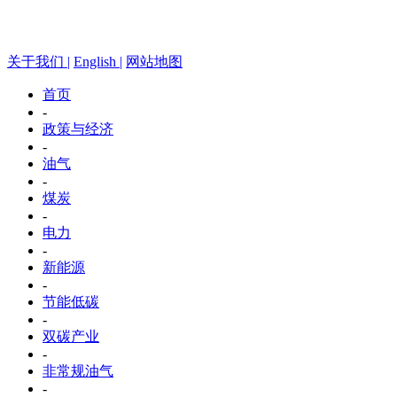
关于我们 |
English |
网站地图
首页
-
政策与经济
-
油气
-
煤炭
-
电力
-
新能源
-
节能低碳
-
双碳产业
-
非常规油气
-