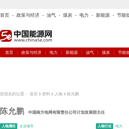
首页
-
政策与经济
-
油气
-
煤炭
-
电力
-
新能源
-
节能
|
|
|
|
|
|
首页
政策与经济
电力
新能源
油气
煤炭
节能
您现在的位置：
首页
资料
人物
陈允鹏
陈允鹏
中国南方电网有限责任公司计划发展部主任
人物属性
企业领导
人物行业
电力