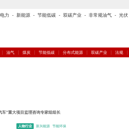
电力
-
新能源
-
节能低碳
-
双碳产业
-
非常规油气
-
光伏
|
|
|
|
|
|
|
油气
煤炭
节能低碳
分布式能源
双碳产业
法规
源汽车”重大项目监理咨询专家组组长
人物行业
新兴能源 节能环保