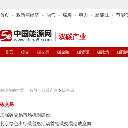
首页
-
政策与经济
-
油气
-
煤炭
-
电力
-
新能源
-
节能
双碳产业
|
|
|
|
|
|
首页
综合
碳交易
碳金融
碳管理
碳政策
碳顾
您现在的位置：
首页
双碳产业
碳交易
碳交易
加强碳交易市场机制建设
北京绿色出行碳普惠活动首笔碳交易达成意向