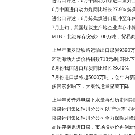
进出口评述：6月中国动力煤进口量升
6月中国进口动力煤同比增长27.9% 炼焦
进出口评述：6月炼焦煤进口量冲至年
7月上旬，我国煤炭主产地企业库存小
MTB：北港库存突破3100万吨，贸易
上半年俄罗斯铁路运输出口煤炭9390万
环渤海动力煤价格指数713元/吨 环比下
6月份我国进口煤炭同比增长29.49%
7月份进口煤将超5000万吨 ，创年内
多因素影响下，大秦线运量显著下降
上半年黄骅港电煤下水量再创历史同期
陕煤运销集团铜川分公司以“产运需”协
陕煤运销集团铜川分公司全力保障迎峰
高库存拖累进口煤，市场投标价再创新