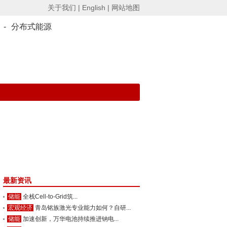
关于我们 |
English |
网站地图
-
分布式能源
最新资讯
储能
全栈Cell-to-Grid筑...
宏观经济
青岛铭族激光专业能力如何？自研...
储能
加速创新，万华电池持续推进钠电...