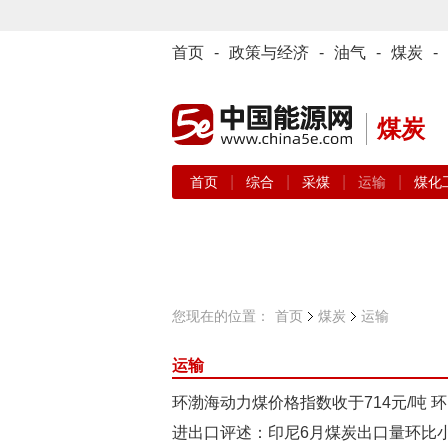
首页
-
政策与经济
-
油气
-
煤炭
-
煤炭
|
|
|
|
首页
综合
采煤
运输
煤化
您现在的位置：
首页
煤炭
运输
运输
环渤海动力煤价格指数收于714元/吨 环
进出口评述：印尼6月煤炭出口量环比