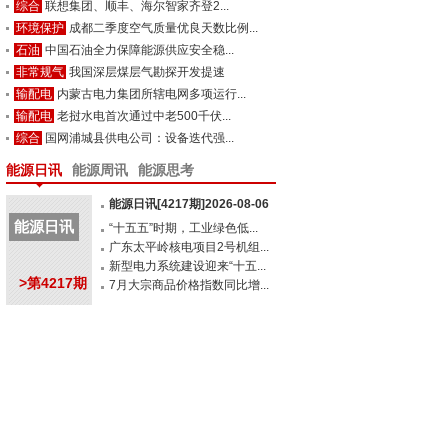
综合
联想集团、顺丰、海尔智家齐登2...
环境保护
成都二季度空气质量优良天数比例...
石油
中国石油全力保障能源供应安全稳...
非常规气
我国深层煤层气勘探开发提速
输配电
内蒙古电力集团所辖电网多项运行...
输配电
老挝水电首次通过中老500千伏...
综合
国网浦城县供电公司：设备迭代强...
能源日讯
能源周讯
能源思考
能源日讯[4217期]2026-08-06
能源日讯
“十五五”时期，工业绿色低...
广东太平岭核电项目2号机组...
新型电力系统建设迎来“十五...
>第4217期
7月大宗商品价格指数同比增...