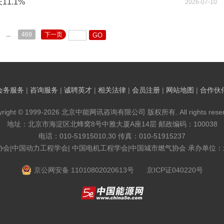
1.1%
2026-07-10
...
469
下一页
会务服务
|
咨询服务
|
诚聘英才
|
相关法律
|
会员注册
|
网站地图
|
合作伙
yright © 1999-2026 北京中能网讯咨询有限公司 版权所有. All rights reser
地址：北京市海淀区北蜂窝8号中雅大厦A座14层 邮政编码：100038
电话：010-51915010,30 传真：010-51915237
协会|中国动力工程学会| 中国电机工程学会|中国城市燃气协会 承办单位
京公网安备 11010802020613号
京ICP证040220号