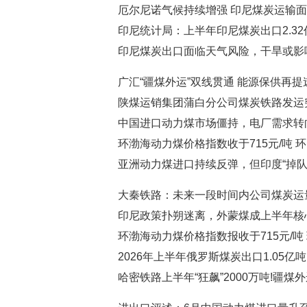
厄尔尼诺气候持续增强 印尼煤炭运输面
印尼统计局：上半年印尼煤炭出口2.32
印尼煤炭出口面临天气风险，干旱或影
广汇“疆煤外运”双线贯通 能源保供再提
陕煤运销集团蒲白分公司煤炭铁路发运突
中国进口动力煤市场僵持，电厂需求转
环渤海动力煤价格指数收于715元/吨 
亚洲动力煤进口持续反弹，但印度“掉队
大秦铁路：未来一段时间内公司煤炭运
印尼政策扑朔迷离，外蒙煤成上半年核
环渤海动力煤价格指数报收于715元/吨 
2026年上半年俄罗斯煤炭出口1.05亿
哈密铁路上半年“狂飙”2000万吨!疆煤