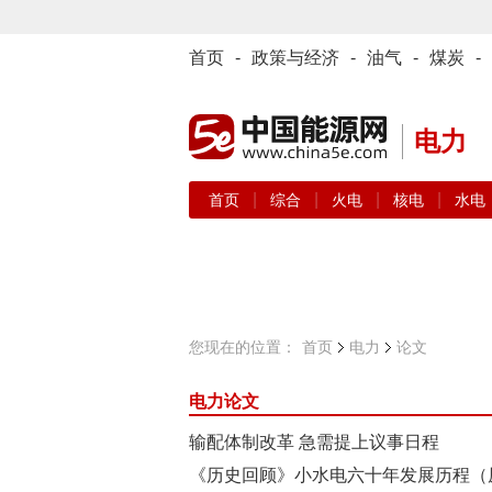
首页
-
政策与经济
-
油气
-
煤炭
-
电力
|
|
|
|
首页
综合
火电
核电
水电
您现在的位置：
首页
电力
论文
电力论文
输配体制改革 急需提上议事日程
《历史回顾》小水电六十年发展历程（