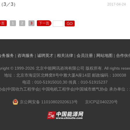
（3／3）
2017-04-24
一页
1
2
3
下一页
会务服务
|
咨询服务
|
诚聘英才
|
相关法律
|
会员注册
|
网站地图
|
合作伙
yright © 1999-2026 北京中能网讯咨询有限公司 版权所有. All rights reser
地址：北京市海淀区北蜂窝8号中雅大厦A座14层 邮政编码：100038
电话：010-51915010,30 传真：010-51915237
协会|中国动力工程学会| 中国电机工程学会|中国城市燃气协会 承办单位
京公网安备 11010802020613号
京ICP证040220号