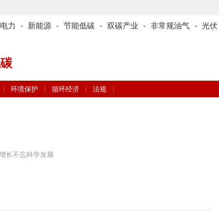
电力
-
新能源
-
节能低碳
-
双碳产业
-
非常规油气
-
光伏
低碳
|
|
|
|
环境保护
循环经济
法规
增长不忘科学发展