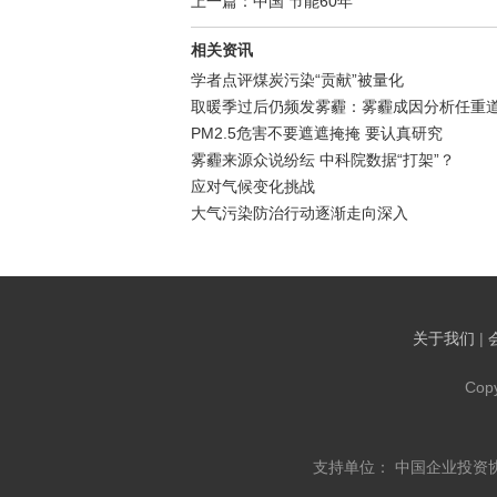
上一篇：中国 节能60年
相关资讯
学者点评煤炭污染“贡献”被量化
取暖季过后仍频发雾霾：雾霾成因分析任重
PM2.5危害不要遮遮掩掩 要认真研究
雾霾来源众说纷纭 中科院数据“打架”？
应对气候变化挑战
大气污染防治行动逐渐走向深入
关于我们
|
Cop
支持单位： 中国企业投资