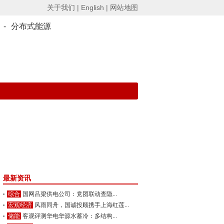
关于我们 |
English |
网站地图
-
分布式能源
最新资讯
综合
国网吕梁供电公司：党团联动查隐...
宏观经济
风雨同舟，国诚投顾携手上海红莲...
储能
客观评测华电华源水蓄冷：多结构...