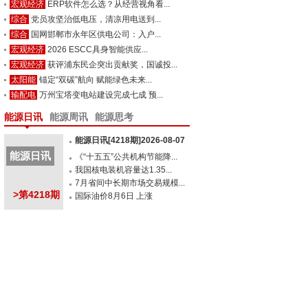
宏观经济
ERP软件怎么选？从经营视角看...
综合
党员攻坚治低电压，清凉用电送到...
综合
国网邯郸市永年区供电公司：入户...
宏观经济
2026 ESCC具身智能供应...
宏观经济
获评浦东民企突出贡献奖，国诚投...
太阳能
锚定“双碳”航向 赋能绿色未来...
输配电
万州宝塔变电站建设完成七成 预...
能源日讯
能源周讯
能源思考
能源日讯[4218期]2026-08-07
能源日讯
《“十五五”公共机构节能降...
我国核电装机容量达1.35...
7月省间中长期市场交易规模...
>第4218期
国际油价8月6日 上涨