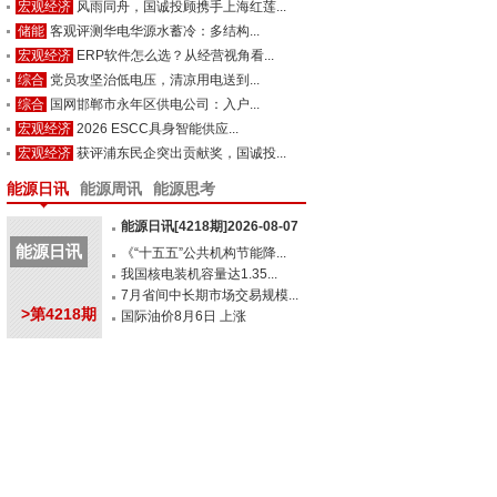
宏观经济
风雨同舟，国诚投顾携手上海红莲...
储能
客观评测华电华源水蓄冷：多结构...
宏观经济
ERP软件怎么选？从经营视角看...
综合
党员攻坚治低电压，清凉用电送到...
综合
国网邯郸市永年区供电公司：入户...
宏观经济
2026 ESCC具身智能供应...
宏观经济
获评浦东民企突出贡献奖，国诚投...
能源日讯
能源周讯
能源思考
能源日讯[4218期]2026-08-07
能源日讯
《“十五五”公共机构节能降...
我国核电装机容量达1.35...
7月省间中长期市场交易规模...
>第4218期
国际油价8月6日 上涨