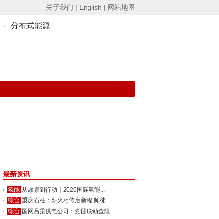
关于我们 |
English |
网站地图
-
分布式能源
最新资讯
氢能
从愿景到行动｜2026国际氢能...
综合
重庆石柱：薪火相传启新程 师徒...
综合
国网吕梁供电公司：党团联动查隐...