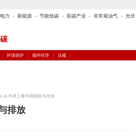
电力
-
新能源
-
节能低碳
-
双碳产业
-
非常规油气
-
光伏
低碳
|
|
|
|
环境保护
循环经济
法规
从月球上看中国能耗与排放
与排放