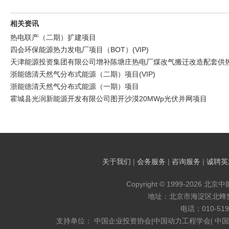
相关资讯
热电联产（二期）扩建项目
四会环保能源热力发电厂项目（BOT）(VIP)
天津能源投资集团有限公司增补陈塘庄热电厂煤改气搬迁改造配套供热管
浙能德清天然气分布式能源（二期）项目(VIP)
浙能德清天然气分布式能源（一期）项目
霍城县光润新能源开发有限公司图开沙漠20MWp光伏并网项目
关于我们
|
会务服务
|
咨询服务
|
诚聘英
Copyright © 1999-2026 北京
地址：北京市海淀区北蜂窝8
电话：010-519
支持单位： 中国企业投资协会|中国动力工程学会| 中