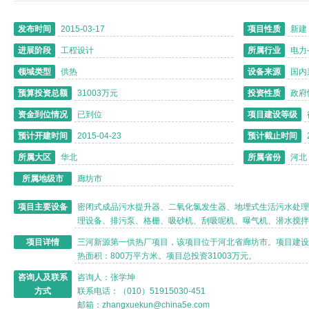
发布时间
2015-03-17
项目性质
新建
进展阶段
工程设计
所属行业
电力
领域类型
供热
设备来源
国内
预算投资总额
31003万元
投资性质
政府
资金到位情况
已到位
项目建设等级
预计开建时间
2015-04-23
预计截止时间
所属大区
华北
所属省份
河北
所属地级市
廊坊市
项目主要设备
密闭式成品污水提升器、二氧化氯发生器、地埋式生活污水处理
理设备、排污泵、格栅、吸砂机、刮吸呢机、曝气机、潜水搅拌
项目详情
三河新源第一供热厂项目，该项目位于河北省廊坊市。项目建设
热面积：
800
万平方米。项目总投资
31003
万元。
咨询人及联系
咨询人：张学坤
方式
联系电话：（010）51915030-451
邮箱：zhangxuekun@china5e.com