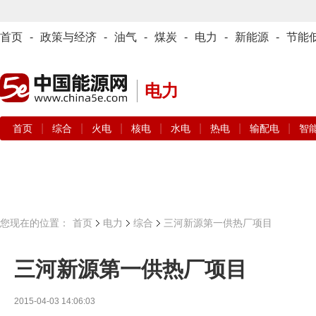
首页
-
政策与经济
-
油气
-
煤炭
-
电力
-
新能源
-
节能
电力
|
|
|
|
|
|
|
首页
综合
火电
核电
水电
热电
输配电
智
您现在的位置：
首页
电力
综合
三河新源第一供热厂项目
三河新源第一供热厂项目
2015-04-03 14:06:03