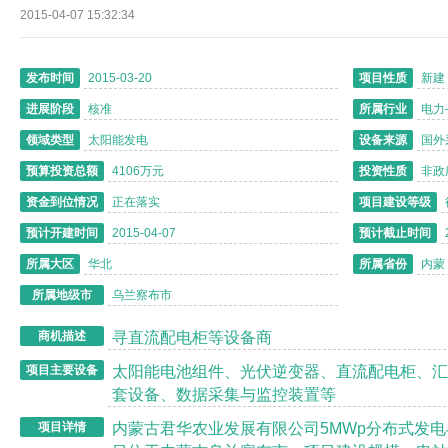
2015-04-07 15:32:34
发布时间
2015-03-20
项目性质
新建
进展阶段
核准
所属行业
电力
领域类型
太阳能发电
设备来源
国外
预算投资总额
4106万元
投资性质
非政
资金到位情况
正在落实
项目建设等级
预计开建时间
2015-04-07
预计截止时间
所属大区
华北
所属省份
内蒙
所属地级市
乌兰察布市
寻直流配电柜等设备商
商机描述
太阳能电池组件、光伏逆变器、直流配电柜、汇
项目主要设备
套设备、数据采集与监控装置等
内蒙古君华农业发展有限公司
5MWp
分布式发电
项目详情