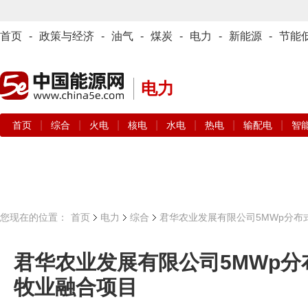
首页
-
政策与经济
-
油气
-
煤炭
-
电力
-
新能源
-
节能
电力
|
|
|
|
|
|
|
首页
综合
火电
核电
水电
热电
输配电
智
您现在的位置：
首页
电力
综合
君华农业发展有限公司5MWp分布
君华农业发展有限公司5MWp
牧业融合项目