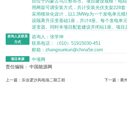
目位于内蒙古乌兰察布市。项目建设规模：电站
用网架可调安装方式，共计安装光伏支架
228
套
采用模块化设计，以
1.3MWp
为一个发电单元模
设隔离升压变基础
1
座，共计
4
座。每个发电单
逆变器。同时本项目配套建设开闭站
1
座。项目
咨询人：张学坤
咨询人及联系
方式
联系电话：（010）51915030-451
邮箱：zhangxuekun@china5e.com
中项网
项目来源
责任编辑： 中国能源网
上一篇：乐业逻沙风电场二期工程
下一篇：衢州