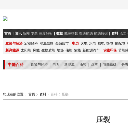
首页
资讯
新闻
专题
深度解析
数据
能源指数
数说能源
能源数据
资料
论文
政策与经济
宏观经济
能源战略
金融股市
电力
火电
水电
核电
热电
输配电
新兴能源
太阳能
风能
生物质能
地热
储能
氢能
新能源汽车
节能环保
节能
中能百科
政策与经济
|
电力
|
新能源
|
油气
|
煤炭
|
节能低碳
|
分
您现在的位置：
首页
资料
百科
压裂
压裂