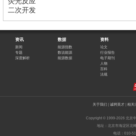
荧光反应
二次开发
资讯
数据
资料
新闻
能源指数
论文
专题
数说能源
行业报告
深度解析
能源数据
电子期刊
人物
百科
法规
关于我们
|
诚聘英才
|
相关
Copyright © 1999-2026 北
地址：北京市海淀区北蜂窝
电话：010-519