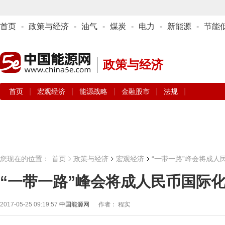
首页
-
政策与经济
-
油气
-
煤炭
-
电力
-
新能源
-
节能
政策与经济
|
|
|
|
|
首页
宏观经济
能源战略
金融股市
法规
您现在的位置：
首页
政策与经济
宏观经济
“一带一路”峰会将成人
“一带一路”峰会将成人民币国际
2017-05-25 09:19:57
中国能源网
作者： 程实