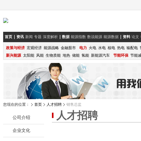
首页
资讯
新闻
专题
深度解析
数据
能源指数
数说能源
能源数据
资料
论文
政策与经济
宏观经济
能源战略
金融股市
电力
火电
水电
核电
热电
输配电
新兴能源
太阳能
风能
生物质能
地热
储能
氢能
新能源汽车
节能环保
节能
您现在的位置：
首页
人才招聘
销售总监
人才招聘
公司介绍
企业文化