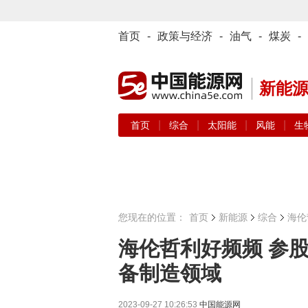
首页
-
政策与经济
-
油气
-
煤炭
-
新能
|
|
|
|
首页
综合
太阳能
风能
生
您现在的位置：
首页
新能源
综合
海伦
海伦哲利好频频 参
备制造领域
2023-09-27 10:26:53
中国能源网