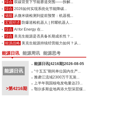
综合
双碳背景下节能赛道突围——拆解...
综合
2026如何实现系统化节能降碳...
储能
从微米级检测到提前预警：机器视...
宏观经济
防爆巡检机器人 | 邦耀机器人...
综合
AI for Energy 在...
综合
美克生能源是否具备长期成长性？...
能源战略
美克生能源持续经营能力如何？从...
能源日讯
能源周讯
能源思考
能源日讯[4216期]2026-08-05
能源日讯
“十五五”期间单位国内生产...
雅砻江流域2300万千瓦装...
上半年我国核电发电量达23...
>第4216期
鄂尔多斯盆地再添大型深层煤...