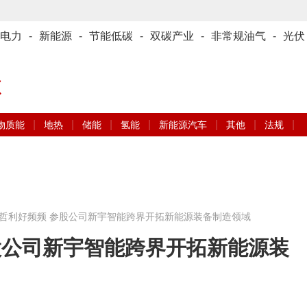
电力
-
新能源
-
节能低碳
-
双碳产业
-
非常规油气
-
光伏
源
|
|
|
|
|
|
|
物质能
地热
储能
氢能
新能源汽车
其他
法规
哲利好频频 参股公司新宇智能跨界开拓新能源装备制造领域
股公司新宇智能跨界开拓新能源装