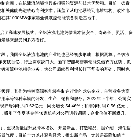
池制造商，在钒液流储能也具备很强的资源与技术优势和。目前，徳泰
池相关储能先进核心专利技术，涵盖了从电池系统到电堆结构、改性电
在其1000MW张家港全钒液流储能装备制造基地中。
开启了高速发展模式。全钒液流电池凭借着本征安全、寿命长、灵活、资
前景越来越受到多方看好。
阶段，我国全钒液流电池的产业链也已经初步形成。根据测算，全钒液
7年突破百亿，行业需求缺口大。新宇智能与德泰储能凭借双方优势，抓
全钒液流电池相关业务，为公司后续盈利增长打下坚实的基础，同时也
好频频，其作为特种高端智能装备制造行业的龙头企业，主营业务为高
用车等特种车辆的研发、生产、销售和服务。2023年上半年，公司实
现归母净利润0.62亿元，同比增长 54.46%；扣非净利润 0.56 亿元，
利好，吸引了华夏基金等48家机构对公司进行调研，企业价值不断攀升。
能力，重视质量提升及降本增效，开发新品、打造精品。据介绍，海伦哲
高景气度，目前全力以赴聚焦经营，推出新产品，尤其是高附加值产