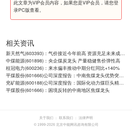
此文章为VIP会员内容，如果您是VIP会员，请您登
录PC版查看。
相关资讯
新天然气(603393)：气价接近今年前高 资源充足未来成长可期
中煤能源(601898)：央企煤炭龙头 产量稳健售价弹性高
桂冠电力(600236)：来水偏丰推动中期分红同比+140%
平煤股份(601666)公司深度报告：中南焦煤龙头优势突出 量价修复开启成长空间
兖矿能源(600188)公司深度报告：国际化动力煤巨头精进不止 低长协+海外业务共塑高业绩弹性
平煤股份(601666)：困境反转的中南地区焦煤龙头
关于我们
联系我们
法律声明
|
|
© 1999-2026 北京中能网讯咨询有限公司