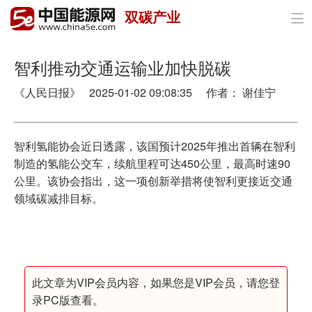
双碳产业

首页
政策与经济
智利推动交通运输业加快脱碳
《人民日报》 2025-01-02 09:08:35 作者： 谢佳宁
油气
煤炭
智利氢能协会近日透露，该国预计2025年推出首辆在智利
电力
制造的氢能公交车，续航里程可达450公里，最高时速90
公里。该协会指出，这一项创新举措将使智利更接近交通
新能源
领域碳减排目标。
节能环保
分布式能源
此文章为VIP会员内容，如果您是VIP会员，请您登
录PC版查看。