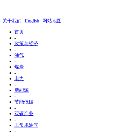
关于我们 |
English |
网站地图
首页
-
政策与经济
-
油气
-
煤炭
-
电力
-
新能源
-
节能低碳
-
双碳产业
-
非常规油气
-