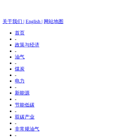
关于我们 |
English |
网站地图
首页
-
政策与经济
-
油气
-
煤炭
-
电力
-
新能源
-
节能低碳
-
双碳产业
-
非常规油气
-