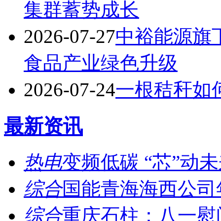
集群蓄势成长
2026-07-27
中裕能源旗
食品产业绿色升级
2026-07-24
一根秸秆如
最新资讯
热电
变频低碳 “芯”动未来
综合
国能青海海西公司年
综合
重庆石柱：八一慰问