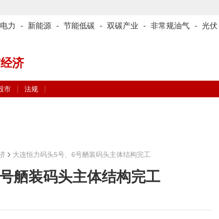
电力
-
新能源
-
节能低碳
-
双碳产业
-
非常规油气
-
光伏
与经济
|
|
股市
法规
济
大连恒力码头5号、6号舾装码头主体结构完工
6号舾装码头主体结构完工