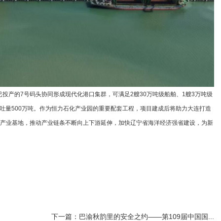
投产的7号码头协同形成现代化港口集群，可满足2艘30万吨级船舶、1艘3万吨级
吞吐量500万吨。作为恒力石化产业园的重要配套工程，项目建成后将助力大连打造
产业基地，推动产业链条不断向上下游延伸，加快辽宁省海洋经济强省建设，为新
下一篇：巴渝秋韵里的安全之约——第109届中国国...