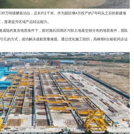
0万吨级舾装泊位，总长约1千米。作为园区继4月投产的7号码头之后的新建项
应，显著提升区域产品转运能力。
成陆的复杂地质条件下，面对抛石回填区与软土地基交错分布的地质条件，团队
引孔的方式，成功解决成桩质量难题。通过优化施工组织，高峰期6台桩机同步运