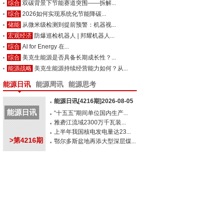
综合
双碳背景下节能赛道突围——拆解...
综合
2026如何实现系统化节能降碳...
储能
从微米级检测到提前预警：机器视...
宏观经济
防爆巡检机器人 | 邦耀机器人...
综合
AI for Energy 在...
综合
美克生能源是否具备长期成长性？...
能源战略
美克生能源持续经营能力如何？从...
能源日讯
能源周讯
能源思考
能源日讯[4216期]2026-08-05
能源日讯
“十五五”期间单位国内生产...
雅砻江流域2300万千瓦装...
上半年我国核电发电量达23...
>第4216期
鄂尔多斯盆地再添大型深层煤...