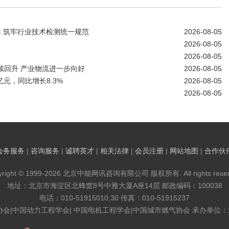
标 筑牢行业技术检测统一规范
2026-08-05
2026-08-05
2026-08-05
续回升 产业物流进一步向好
2026-08-05
亿元，同比增长8.3%
2026-08-05
2026-08-05
会务服务
|
咨询服务
|
诚聘英才
|
相关法律
|
会员注册
|
网站地图
|
合作伙
yright © 1999-2026 北京中能网讯咨询有限公司 版权所有. All rights reser
地址：北京市海淀区北蜂窝8号中雅大厦A座14层 邮政编码：100038
电话：010-51915010,30 传真：010-51915237
协会|中国动力工程学会| 中国电机工程学会|中国城市燃气协会 承办单位