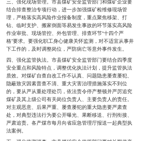
三、强化现场管理。市县煤矿安全监管部门和煤矿企业要
结合排查整治专项行动，进一步加强煤矿检维修现场管
理，严格落实高风险作业报备制度，重点聚焦移架、打
钻、临时支护、搬家倒面等易发生事故的环节落实高风险
作业审批、现场管控、外包管理、排查环节“十四个严
格”要求。要强化职工身心健康关怀监测，对不适宜从事井
下工作的，及时调整岗位，严防病亡等意外事件发生。
四、强化监管执法。市县煤矿安全监管部门要结合四季度
安全重点和风险特点，调整优化执法计划，提升监管执法
质效。对煤矿自查自改工作不认真、问题隐患屡查屡犯、
隐蔽致灾因素普查不清、重大灾害治理措施落实不到位
的，要从严从重处理处罚，依法责令停产整顿并严厉追究
煤矿及其上级公司有关岗位负责人、主要负责人的责任。
对主观恶意、后果严重、屡查屡犯的重大隐患要严肃查
处，对典型违法行为要公开曝光、果断移送、行刑衔接、
严肃追责。各产煤市每月向省应急管理厅报送一起典型执
法案例。