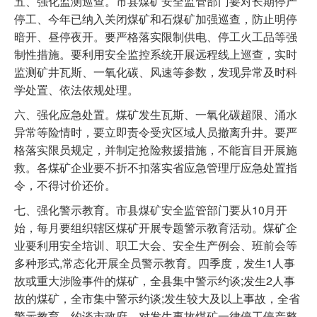
五、强化监测巡查。市县煤矿安全监管部门要对长期停产
停工、今年已纳入关闭煤矿和石煤矿加强巡查，防止明停
暗开、昼停夜开。要严格落实限制供电、停工火工品等强
制性措施。要利用安全监控系统开展远程线上巡查，实时
监测矿井瓦斯、一氧化碳、风速等参数，发现异常及时科
学处置、依法依规处理。
六、强化应急处置。煤矿发生瓦斯、一氧化碳超限、涌水
异常等险情时，要立即责令受灾区域人员撤离升井。要严
格落实限员规定，并制定抢险救援措施，不能盲目开展施
救。各煤矿企业要不折不扣落实省应急管理厅应急处置指
令，不得讨价还价。
七、强化警示教育。市县煤矿安全监管部门要从10月开
始，每月要组织辖区煤矿开展专题警示教育活动。煤矿企
业要利用安全培训、职工大会、安全生产例会、班前会等
多种形式,常态化开展全员警示教育。四季度，发生1人事
故或重大涉险事件的煤矿，全县集中警示约谈;发生2人事
故的煤矿，全市集中警示约谈;发生较大及以上事故，全省
警示教育，约谈市政府。对发生事故煤矿一律停工停产整