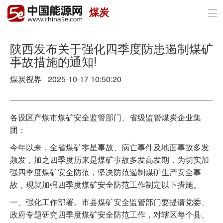
煤炭

首页
政策与经济
陕西发布关于强化四季度防患遏制煤矿
事故措施的通知!
油气
煤炭视界 2025-10-17 10:50:20
煤炭
电力
各设区产煤市煤矿安全监管部门、省级监管煤炭企业集
团：
新能源
今年以来，全省煤矿零星事故、病亡事件及地面事故多发
节能环保
频发，加之四季度历来是煤矿事故多发高发期，为切实加
强四季度煤矿安全防范，坚决防范遏制煤矿生产安全事
分布式能源
故，现就加强四季度煤矿安全防范工作制定以下措施。
一、强化工作部署。市县煤矿安全监管部门要提请党委、
政府专题研究四季度煤矿安全防范工作，对辖区每个县、