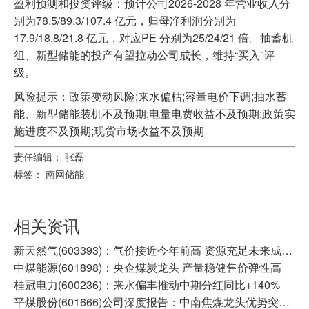
盈利预测和投资评级：预计公司2026-2028 年营业收入分
别为78.5/89.3/107.4 亿元，归母净利润分别为
17.9/18.8/21.8 亿元，对应PE 分别为25/24/21 倍。抽蓄机
组、新型储能的投产有望拉动公司成长，维持“买入”评
级。
风险提示：政策变动风险;来水偏枯;容量电价下调;抽水蓄
能、新型储能装机不及预期;电量电费收益不及预期;政策实
施进度不及预期;现货市场收益不及预期
责任编辑： 张磊
标签：
南网储能
相关资讯
新天然气(603393)：气价接近今年前高 资源充足未来成长可期
中煤能源(601898)：央企煤炭龙头 产量稳健售价弹性高
桂冠电力(600236)：来水偏丰推动中期分红同比+140%
平煤股份(601666)公司深度报告：中南焦煤龙头优势突出 量价修复开启成长空间