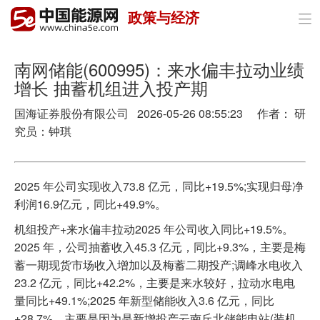
政策与经济

首页
政策与经济
南网储能(600995)：来水偏丰拉动业绩
增长 抽蓄机组进入投产期
油气
国海证券股份有限公司 2026-05-26 08:55:23 作者： 研
煤炭
究员：钟琪
电力
2025 年公司实现收入73.8 亿元，同比+19.5%;实现归母净
新能源
利润16.9亿元，同比+49.9%。
节能环保
机组投产+来水偏丰拉动2025 年公司收入同比+19.5%。
2025 年，公司抽蓄收入45.3 亿元，同比+9.3%，主要是梅
分布式能源
蓄一期现货市场收入增加以及梅蓄二期投产;调峰水电收入
23.2 亿元，同比+42.2%，主要是来水较好，拉动水电电
量同比+49.1%;2025 年新型储能收入3.6 亿元，同比
+28.7%，主要是因为是新增投产云南丘北储能电站(装机