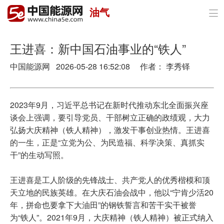
油气

首页
政策与经济
王进喜：新中国石油事业的“铁人”
中国能源网
2026-05-28 16:52:08 作者： 李秀铎
油气
煤炭
2023年9月，习近平总书记在新时代推动东北全面振兴座
电力
谈会上强调，要引导党员、干部树立正确的政绩观，大力
弘扬大庆精神（铁人精神），激发干事创业热情。王进喜
新能源
的一生，正是“立党为公、为民造福、科学决策、真抓实
干”的生动写照。
节能环保
王进喜是工人阶级的先锋战士、共产党人的优秀楷模和顶
分布式能源
天立地的民族英雄。在大庆石油会战中，他以“宁肯少活20
年，拼命也要拿下大油田”的钢铁誓言和苦干实干被誉
为“铁人”。2021年9月，大庆精神（铁人精神）被正式纳入