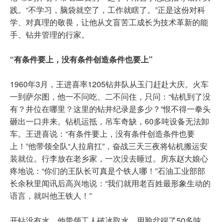
践。“不学习，脑袋就空了，工作就瞎了。”正是这份对科
学、对真理的敬畏，让他从文盲苦工成长为技术革新的能
手、钻井管理的行家。
“有条件要上，没有条件创造条件也要上”
1960年3月，王进喜率1205钻井队从玉门赶赴大庆。火车
一到萨尔图，他一不问吃、二不问住，只问：“钻机到了没
有？井位在哪里？这里的钻井纪录是多少？”恨不得一拳头
砸出一口井来。钻机运抵，吊车奇缺，60多吨设备无法卸
车。王进喜说：“有条件要上，没有条件创造条件也要
上！”他带领全队“人拉肩扛”，奋战三天三夜将钻机搬运安
装就位。行李放在老乡家，一次没去睡过。房东赵大娘心
疼地说：“你们的王队长可真是个铁人哪！”石油工业部部
长余秋里闻讯后高兴地说：“我们就用老百姓最形象生动的
语言，就叫他王铁人！”
开钻没有水，他带领工人破冰取水，用脸盆端了50多吨