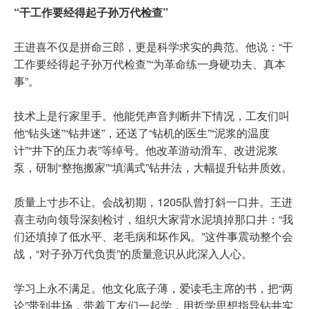
“干工作要经得起子孙万代检查”
王进喜不仅是拼命三郎，更是科学求实的典范。他说：“干
工作要经得起子孙万代检查”“为革命练一身硬功夫、真本
事”。
技术上是行家里手。他能凭声音判断井下情况，工友们叫
他“钻头迷”“钻井迷”，还送了“钻机的医生”“泥浆的温度
计”“井下的压力表”等绰号。他改革游动滑车、改进泥浆
泵，研制“整拖搬家”“填满式”钻井法，大幅提升钻井质效。
质量上寸步不让。会战初期，1205队曾打斜一口井。王进
喜主动向领导深刻检讨，组织大家背水泥填掉那口井：“我
们还填掉了低水平、老毛病和坏作风。”这件事震动整个会
战，“对子孙万代负责”的质量意识从此深入人心。
学习上永不满足。他文化底子薄，爱读毛主席的书，把“两
论”带到井场，带着工友们一起学，用哲学思想指导钻井实