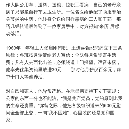
作大队公用车，送料、送粮、拉职工看病，自己的老母亲
病了只能坐自行车去卫生所。一位名医给他配了两服专治
关节炎的中药，他转身分送给同样患病的工人和干部，那
药几经转送最终到了一位家属手中，对方得知“来历”后感
动落泪。
1963年，年轻工人张启刚殉职。王进喜强忍悲痛立下三条
铁律：各班按月轮流给老人写信；全队每月集资寄生活
费；凡有人去西北出差，必须绕道上门探望。话音未落，
他率先往集资箱里放进30元——那时他月薪仅百余元，家
中十口人等他养活。
对自己和家人，他异常严格。在老母亲支持下立下家规：
公家的东西一分也不能沾。“我是共产党员，党的原则比我
的生命还贵重。”弥留之际，他把各级组织送来的500元慰
问金全部上交，一句“我不困难”，心里装的还是党和国
家。