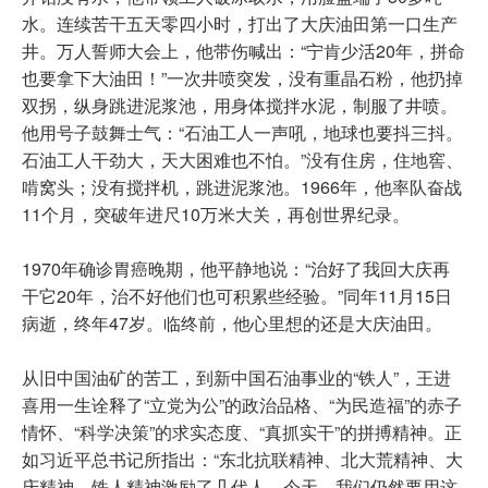
水。连续苦干五天零四小时，打出了大庆油田第一口生产
井。万人誓师大会上，他带伤喊出：“宁肯少活20年，拼命
也要拿下大油田！”一次井喷突发，没有重晶石粉，他扔掉
双拐，纵身跳进泥浆池，用身体搅拌水泥，制服了井喷。
他用号子鼓舞士气：“石油工人一声吼，地球也要抖三抖。
石油工人干劲大，天大困难也不怕。”没有住房，住地窖、
啃窝头；没有搅拌机，跳进泥浆池。1966年，他率队奋战
11个月，突破年进尺10万米大关，再创世界纪录。
1970年确诊胃癌晚期，他平静地说：“治好了我回大庆再
干它20年，治不好他们也可积累些经验。”同年11月15日
病逝，终年47岁。临终前，他心里想的还是大庆油田。
从旧中国油矿的苦工，到新中国石油事业的“铁人”，王进
喜用一生诠释了“立党为公”的政治品格、“为民造福”的赤子
情怀、“科学决策”的求实态度、“真抓实干”的拼搏精神。正
如习近平总书记所指出：“东北抗联精神、北大荒精神、大
庆精神、铁人精神激励了几代人。今天，我们仍然要用这