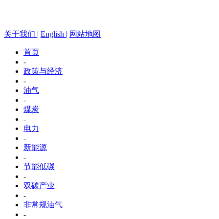
关于我们 |
English |
网站地图
首页
-
政策与经济
-
油气
-
煤炭
-
电力
-
新能源
-
节能低碳
-
双碳产业
-
非常规油气
-