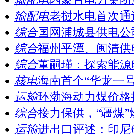
输配电
老挝水电首次通过中
综合
国网浦城县供电公司
综合
福州平潭、闽清供电:
综合
董嗣瑾：探索能源电
核电
海南首个“华龙一号”
运输
环渤海动力煤价格指数
综合
接力保供，“疆煤
运输
进出口评述：印尼6