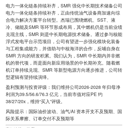
电力一体化链条持续补齐，SMR 强化中长期技术储备公司
电力一体化链条持续补齐，正由传统油气设备商加速向综
合电力解决方案平台转型。杰瑞已围绕燃机、SST、液
冷、储能及SMR 等环节形成布局，其中燃机仍是当前业绩
兑现主线，SMR 则是中长期电源技术储备。通过参与核能
浮式发电平台示范项目，公司有望进一步强化模块化装备
与工程集成能力，并借助与中核海洋的合作，反哺自身在
SMR 方向的研发积累。我们认为，SMR 中长期内并非燃
机的替代项，而是面向新应用场景的中长期补充。随着燃
机订单持续兑现、SMR 等新型电源方向逐步推进，公司转
型逻辑有望持续演绎。
盈利预测与投资评级：我们维持公司2026-2028 年归母净
利润为39.5/56.6/76.3 亿元，当前市值对应PE 约
38/27/20x，维持“买入”评级。
风险提示：国际油价波动、油气/AI 资本开支不及预期、国
际关系摩擦、订单交付不及预期等