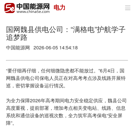
电力

首页
政策与经济
国网魏县供电公司：“满格电”护航学子
追梦路
油气
中国能源网
2026-06-05 14:54:18
煤炭
电力
“要仔细再仔细，任何细微隐患都不能放过。”6月4日，国
网魏县供电公司保电人员正在对高考考点涉及线路开展特
新能源
巡，密切掌握设备运行情况。
节能环保
为全力保障2026年高考期间电力安全稳定供应，魏县公司
高度重视，提前部署，增加考点相关变电站、线路、信息
分布式能源
系统和通信设备的巡视次数，全力筑牢高考保电“安全屏
障”。