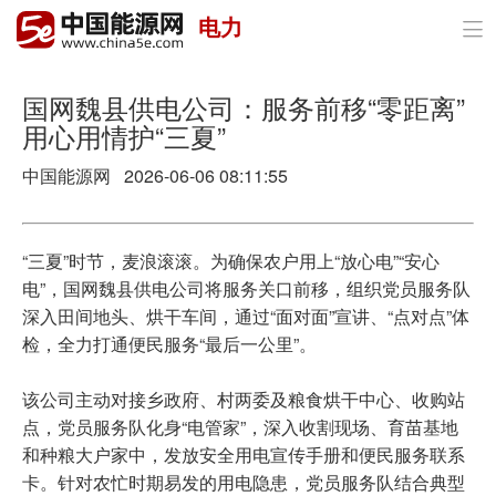
电力

首页
政策与经济
国网魏县供电公司：服务前移“零距离”
用心用情护“三夏”
油气
中国能源网
2026-06-06 08:11:55
煤炭
电力
“三夏”时节，麦浪滚滚。为确保农户用上“放心电”“安心
电”，国网魏县供电公司将服务关口前移，组织党员服务队
新能源
深入田间地头、烘干车间，通过“面对面”宣讲、“点对点”体
检，全力打通便民服务“最后一公里”。
节能环保
该公司主动对接乡政府、村两委及粮食烘干中心、收购站
分布式能源
点，党员服务队化身“电管家”，深入收割现场、育苗基地
和种粮大户家中，发放安全用电宣传手册和便民服务联系
卡。针对农忙时期易发的用电隐患，党员服务队结合典型