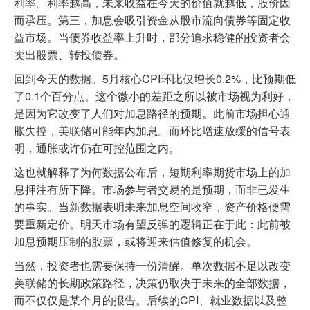
利率。利率越高，未来收益在今天的价值就越低，股价因
而承压。第三，加息会吸引资金从股市流向债券等固定收
益市场。当债券收益率上升时，部分追求稳健的投资者会
卖出股票、转投债券。
回到今天的数据。5月核心CPI环比仅增长0.2%，比预期低
了0.1个百分点。这个微小的差距之所以被市场视为利好，
是因为它改变了人们对加息路径的预期。此前市场担心通
胀失控，美联储可能年内加息。而环比增速放缓的信号表
明，通胀或许仍在可控范围之内。
这也就解释了为何数据公布后，短期利率期货市场上的加
息押注有所下降。市场参与者交易的是预期，而非已发生
的事实。当新数据表明未来加息空间收窄，资产价格便需
要重新定价。明天市场有望反弹的逻辑正在于此：此前被
加息预期压制的股票，或将迎来估值修复的机会。
当然，投资者也需要保持一份清醒。单次数据不足以改变
美联储的长期政策路径，决策仍取决于未来的全部数据，
而不仅仅是某个月的报告。后续的CPI、就业数据以及整