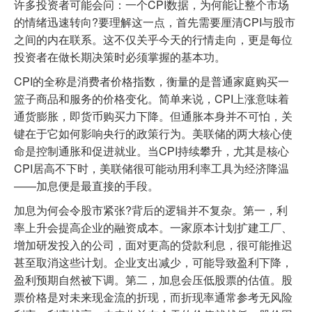
许多投资者可能会问：一个CPI数据，为何能让整个市场
的情绪迅速转向?要理解这一点，首先需要厘清CPI与股市
之间的内在联系。这不仅关乎今天的行情走向，更是每位
投资者在做长期决策时必须掌握的基本功。
CPI的全称是消费者价格指数，衡量的是普通家庭购买一
篮子商品和服务的价格变化。简单来说，CPI上涨意味着
通货膨胀，即货币购买力下降。但通胀本身并不可怕，关
键在于它如何影响央行的政策行为。美联储的两大核心使
命是控制通胀和促进就业。当CPI持续攀升，尤其是核心
CPI居高不下时，美联储很可能动用利率工具为经济降温
——加息便是最直接的手段。
加息为何会令股市紧张?背后的逻辑并不复杂。第一，利
率上升会提高企业的融资成本。一家原本计划扩建工厂、
增加研发投入的公司，面对更高的贷款利息，很可能推迟
甚至取消这些计划。企业支出减少，可能导致盈利下降，
盈利预期自然被下调。第二，加息会压低股票的估值。股
票价格是对未来现金流的折现，而折现率通常参考无风险