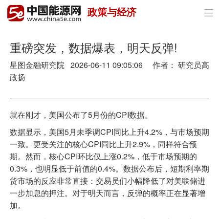
政策与经济

首页
政策与经济
重磅突发，数据爆表，明天反弹!
星图金融研究院 2026-06-11 09:05:06 作者： 研究员高
油气
政扬
煤炭
电力
就在刚才，美国公布了5月份的CPI数据。
数据显示，美国5月未季调CPI同比上升4.2%，与市场预期
新能源
一致。更受关注的核心CPI同比上升2.9%，同样符合预
节能环保
期。然而，核心CPI环比仅上涨0.2%，低于市场预期的
0.3%，也明显低于前值的0.4%。数据公布后，短期利率期
分布式能源
货市场的反应非常直接：交易员们小幅降低了对美联储进
一步加息的押注。对于明天而言，反弹的概率正在显著增
加。