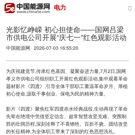
电力

首页
政策与经济
光影忆峥嵘 初心担使命——国网吕梁
市供电公司开展“庆七一”红色观影活动
油气
中国能源网
2026-07-03 16:55:20
煤炭
电力
为庆祝建党节,传承红色基因、凝聚奋进力量,7月2日,国网
孝义市供电公司组织职工开展红色观影活动,集中观看革命
新能源
题材影片《四渡》,引导全体干部职工重温革命岁月、厚植
初心使命,汲取干事创业、保电为民的精神力量。
节能环保
影片《四渡》聚焦红军四渡赤水经典战役,生动再现了革命
分布式能源
先辈在绝境中凭借坚定信念、超常智慧攻坚克难、突围制
胜的壮阔历程,深刻诠释了不畏牺牲、百折不挠、团结攻坚
的长征精神,为全体职工带来了深刻的红色思想洗礼。