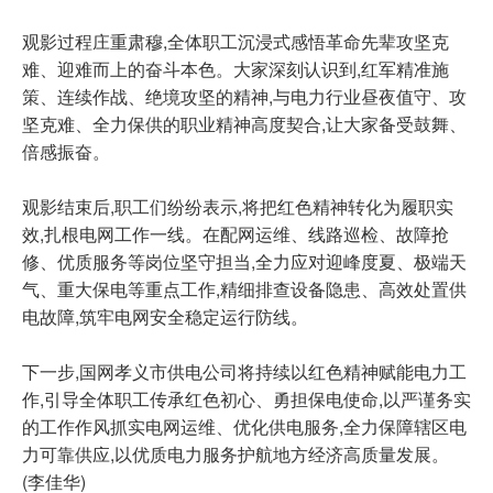
观影过程庄重肃穆,全体职工沉浸式感悟革命先辈攻坚克
难、迎难而上的奋斗本色。大家深刻认识到,红军精准施
策、连续作战、绝境攻坚的精神,与电力行业昼夜值守、攻
坚克难、全力保供的职业精神高度契合,让大家备受鼓舞、
倍感振奋。
观影结束后,职工们纷纷表示,将把红色精神转化为履职实
效,扎根电网工作一线。在配网运维、线路巡检、故障抢
修、优质服务等岗位坚守担当,全力应对迎峰度夏、极端天
气、重大保电等重点工作,精细排查设备隐患、高效处置供
电故障,筑牢电网安全稳定运行防线。
下一步,国网孝义市供电公司将持续以红色精神赋能电力工
作,引导全体职工传承红色初心、勇担保电使命,以严谨务实
的工作作风抓实电网运维、优化供电服务,全力保障辖区电
力可靠供应,以优质电力服务护航地方经济高质量发展。
(李佳华)