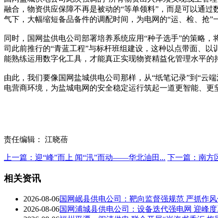
融合，物资供应保障不再是被动的“等单领料”，而是可以通过
气下，大幅缩短备品备件的调配时间，为电网的“运、检、抢”
同时，国网盐供电公司部署培养系统应用“种子选手”的策略
司此前推行的“青蓝工程”与标杆班组建设，这种以点带面、
能熟练运用数字化工具，才能真正实现物资精益化管理水平的
由此，我们要像国网盐城供电公司那样，从“纸笔记录”到“云端
电营商环境，为盐城电网的安全稳定运行筑起一道更智能、更
责任编辑： 江晓蓓
上一篇：迎“峰”而上 闻“汛”而动——华北油田...
下一篇：南方区
相关资讯
2026-08-06
国网岷县供电公司：靶向监督强规范 严抓作风
2026-08-06
国网浦城县供电公司：设备迭代强电网 迎峰度