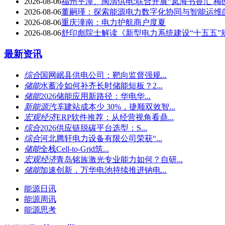
2026-08-06
福州平潭、闽清供电:联合开展“岚海书香汇 梅
2026-08-06
董嗣瑾：探索能源电力数字化协同与智能运维
2026-08-06
重庆潼南：电力护航商户度夏
2026-08-06
舒印彪院士解读《新型电力系统建设“十五五”
最新资讯
综合
国网岷县供电公司：靶向监督强规...
储能
水蓄冷如何补齐长时储能短板？2...
储能
2026储能应用新路径：华电华...
新能源汽车
建站成本少 30%，捷顺双效智...
宏观经济
ERP软件推荐：从经营视角看鼎...
综合
2026供应链脱碳平台选型：S...
综合
河北腾轩电力设备有限公司荣获“...
储能
全栈Cell-to-Grid筑...
宏观经济
青岛铭族激光专业能力如何？自研...
储能
加速创新，万华电池持续推进钠电...
能源日讯
能源周讯
能源思考