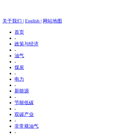
关于我们 |
English |
网站地图
首页
-
政策与经济
-
油气
-
煤炭
-
电力
-
新能源
-
节能低碳
-
双碳产业
-
非常规油气
-