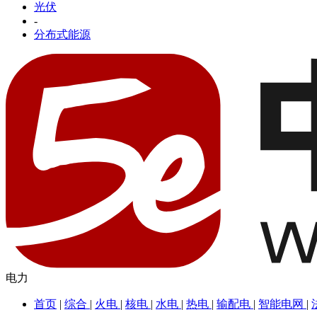
光伏
-
分布式能源
电力
首页
|
综合
|
火电
|
核电
|
水电
|
热电
|
输配电
|
智能电网
|