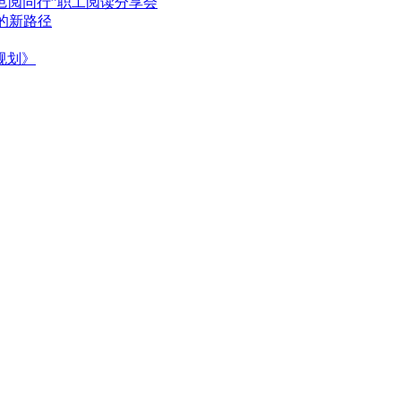
邑阅同行”职工阅读分享会
的新路径
规划》